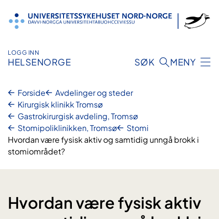
Hopp
til
innhold
LOGG INN
HELSENORGE
SØK
MENY
Forside
Avdelinger og steder
Kirurgisk klinikk Tromsø
Gastrokirurgisk avdeling, Tromsø
Stomipoliklinikken, Tromsø
Stomi
Hvordan være fysisk aktiv og samtidig unngå brokk i
stomiområdet?
Hvordan være fysisk aktiv