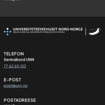
Kontaktinformasjon
TELEFON
Sentralbord UNN
77 62 60 00
E-POST
post@unn.no
Adresse
POSTADRESSE