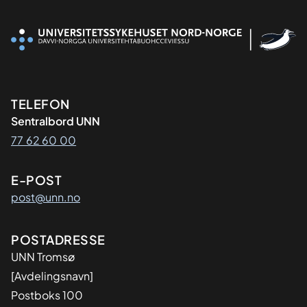
Kontaktinformasjon
TELEFON
Sentralbord UNN
77 62 60 00
E-POST
post@unn.no
Adresse
POSTADRESSE
UNN Tromsø
[Avdelingsnavn]
Postboks 100