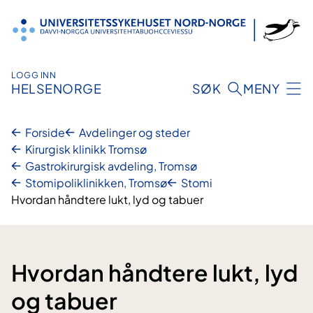
Hopp
til
innhold
LOGG INN
HELSENORGE
SØK
MENY
Forside
Avdelinger og steder
Kirurgisk klinikk Tromsø
Gastrokirurgisk avdeling, Tromsø
Stomipoliklinikken, Tromsø
Stomi
Hvordan håndtere lukt, lyd og tabuer
Hvordan håndtere lukt, lyd
og tabuer