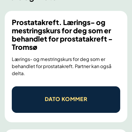
r
l
l
e
s
s
n
i
i
Prostatakreft. Lærings- og
d
d
d
mestringskurs for deg som er
e
e
e
s
behandlet for prostatakreft -
i
Tromsø
d
e
Lærings- og mestringskurs for deg som er
behandlet for prostatakreft. Partner kan også
delta.
P
r
DATO KOMMER
o
s
t
a