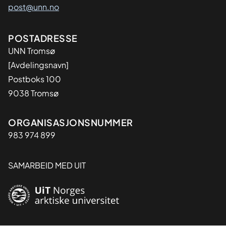
post@unn.no
Adresse
POSTADRESSE
UNN Tromsø
[Avdelingsnavn]
Postboks 100
9038 Tromsø
Organisasjon
ORGANISASJONSNUMMER
983 974 899
SAMARBEID MED UIT