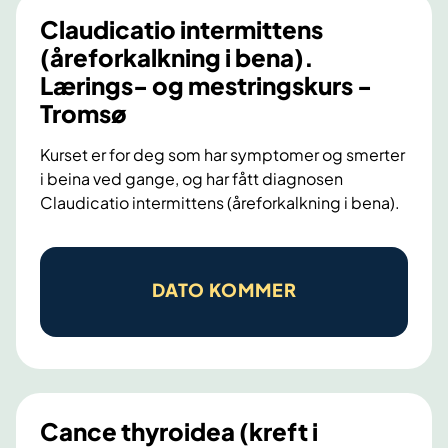
t
Claudicatio intermittens
a
(åreforkalkning i bena).
k
Lærings- og mestringskurs -
r
Tromsø
e
f
Kurset er for deg som har symptomer og smerter
i beina ved gange, og har fått diagnosen
t
Claudicatio intermittens (åreforkalkning i bena).
.
L
C
æ
l
r
DATO KOMMER
a
i
u
n
d
g
i
s
c
-
Cance thyroidea (kreft i