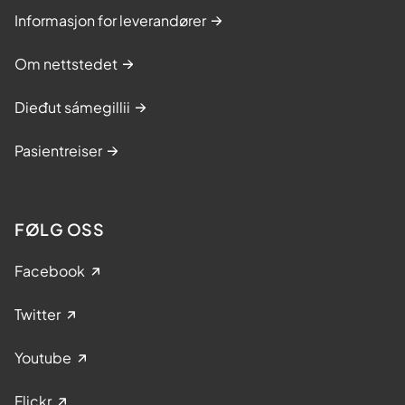
n
ø
Informasjon for leverandører
g
s
Om nettstedet
k
Dieđut sámegillii
u
r
Pasientreiser
s
-
T
FØLG OSS
r
o
Facebook
m
s
Twitter
ø
Youtube
Flickr