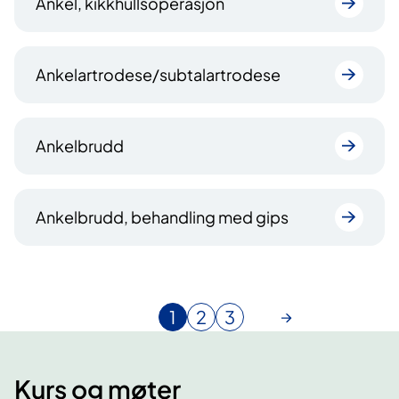
Ankel, kikkhullsoperasjon
Ankelartrodese/subtalartrodese
Ankelbrudd
Ankelbrudd, behandling med gips
1
2
3
N
G
G
å
å
å
v
t
t
Kurs og møter
æ
i
i