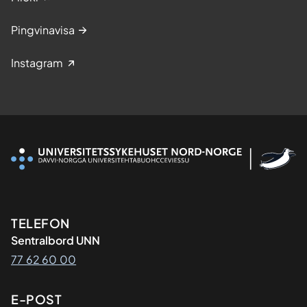
Pingvinavisa
Instagram
Kontaktinformasjon
TELEFON
Sentralbord UNN
77 62 60 00
E-POST