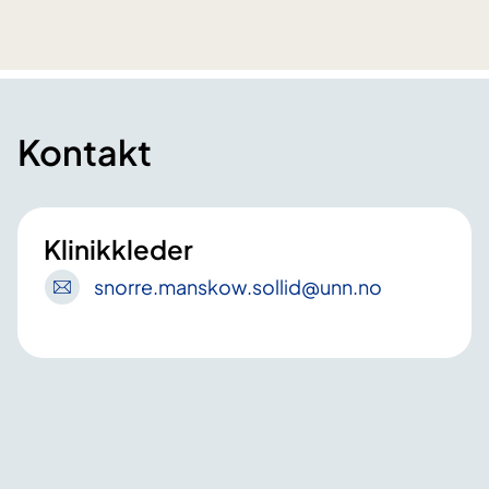
Kontakt
Klinikkleder
snorre
.manskow
.sollid
@unn
.no