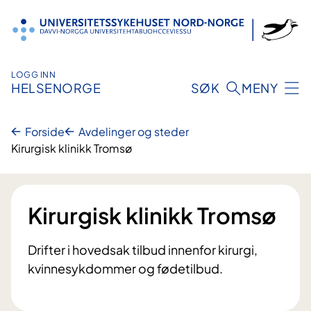
Hopp
til
innhold
LOGG INN
HELSENORGE
SØK
MENY
Forside
Avdelinger og steder
Kirurgisk klinikk Tromsø
Kirurgisk klinikk Tromsø
Drifter i hovedsak tilbud innenfor kirurgi,
kvinnesykdommer og fødetilbud.