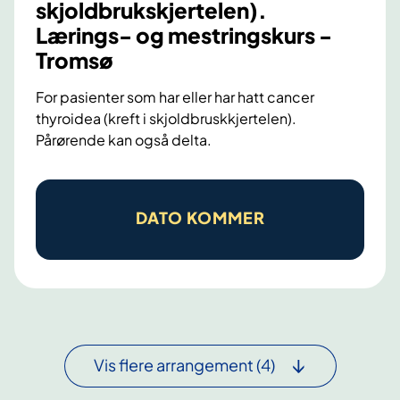
a
o
skjoldbrukskjertelen).
t
g
Lærings- og mestringskurs -
i
m
Tromsø
o
e
i
For pasienter som har eller har hatt cancer
s
thyroidea (kreft i skjoldbruskkjertelen).
n
t
Pårørende kan også delta.
t
r
e
i
C
r
n
a
m
DATO KOMMER
g
n
i
s
c
t
k
e
t
u
t
e
r
h
n
s
y
s
f
Vis flere arrangement
(4)
r
(
o