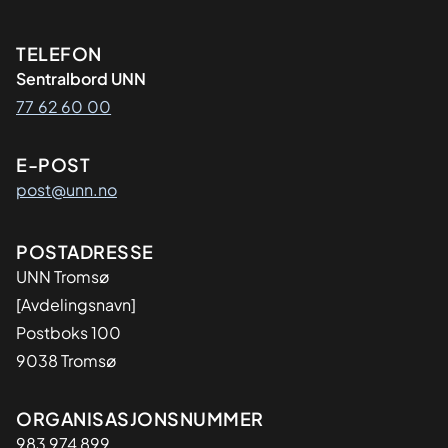
Kontaktinformasjon
TELEFON
Sentralbord UNN
77 62 60 00
E-POST
post@unn.no
Adresse
POSTADRESSE
UNN Tromsø
[Avdelingsnavn]
Postboks 100
9038 Tromsø
Organisasjon
ORGANISASJONSNUMMER
983 974 899