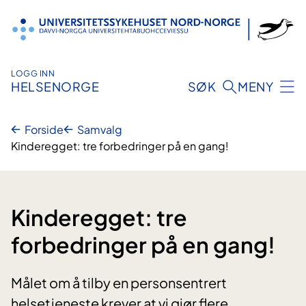
Hopp
til
innhold
LOGG INN
HELSENORGE
SØK
MENY
Forside
Samvalg
Kinderegget: tre forbedringer på en gang!
Kinderegget: tre
forbedringer på en gang!
Målet om å tilby en personsentrert
helsetjeneste krever at vi gjør flere