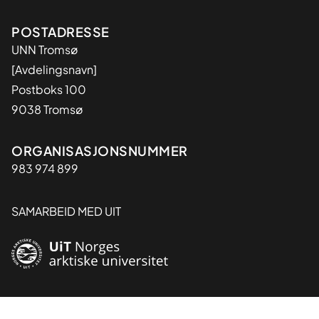
Adresse
POSTADRESSE
UNN Tromsø
[Avdelingsnavn]
Postboks 100
9038 Tromsø
Organisasjon
ORGANISASJONSNUMMER
983 974 899
SAMARBEID MED UIT