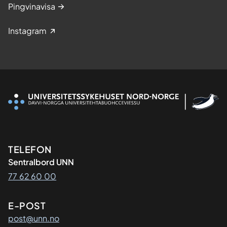
Pingvinavisa
Instagram
Kontaktinformasjon
TELEFON
Sentralbord UNN
77 62 60 00
E-POST
post@unn.no