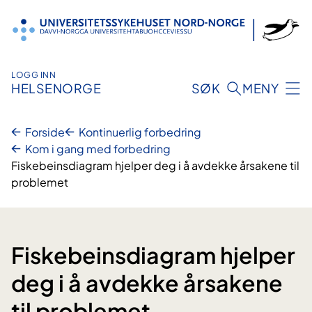
Hopp
til
innhold
LOGG INN
HELSENORGE
SØK
MENY
Forside
Kontinuerlig forbedring
Kom i gang med forbedring
Fiskebeinsdiagram hjelper deg i å avdekke årsakene til
problemet
Fiskebeinsdiagram hjelper
deg i å avdekke årsakene
til problemet