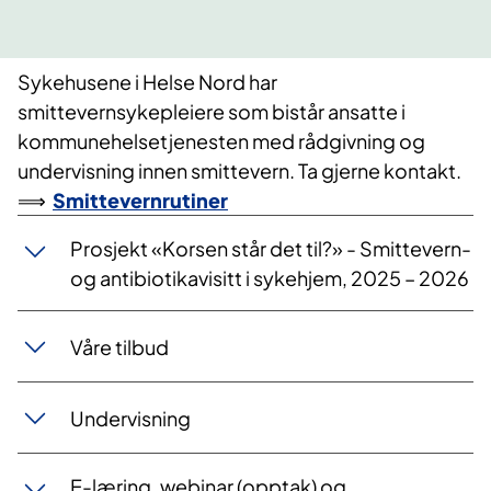
Sykehusene i Helse Nord har
smittevernsykepleiere som bistår ansatte i
kommunehelsetjenesten med rådgivning og
undervisning innen smittevern. Ta gjerne kontakt.
⟹
Smittevernrutiner
Prosjekt «Korsen står det til?» - Smittevern-
og antibiotikavisitt i sykehjem, 2025 – 2026
Våre tilbud
Undervisning​
E-læring, webinar (opptak) og