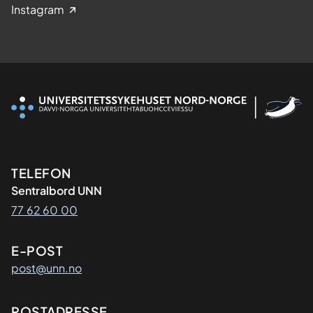
Instagram
Kontaktinformasjon
TELEFON
Sentralbord UNN
77 62 60 00
E-POST
post@unn.no
POSTADRESSE