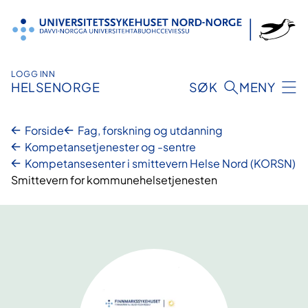
Hopp
til
innhold
LOGG INN
HELSENORGE
SØK
MENY
Forside
Fag, forskning og utdanning
Kompetansetjenester og -sentre
Kompetansesenter i smittevern Helse Nord (KORSN)​
Smittevern for kommune­­helsetjenesten