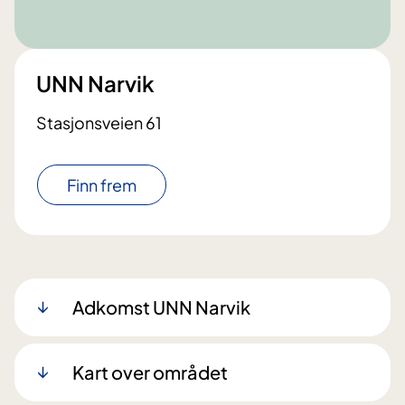
UNN Narvik
Stasjonsveien 61
Finn frem
Adkomst UNN Narvik
Kart over området