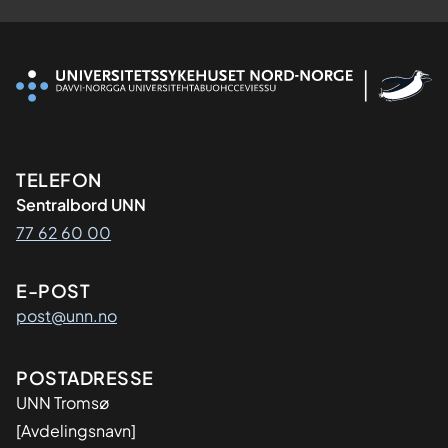
Kontaktinformasjon
TELEFON
Sentralbord UNN
77 62 60 00
E-POST
post@unn.no
Adresse
POSTADRESSE
UNN Tromsø
[Avdelingsnavn]