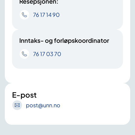
Resepsjonen:
76 17 14 90
Inntaks- og forløpskoordinator
76 17 03 70
E-post
post
@unn
.no