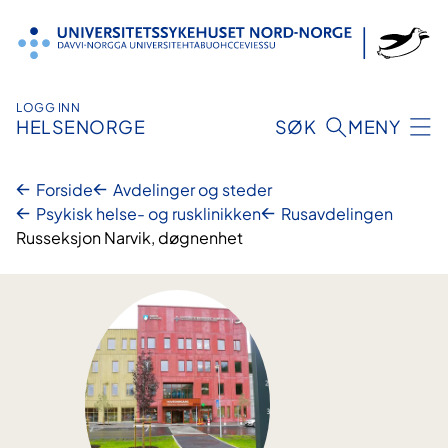
Hopp
til
innhold
LOGG INN
HELSENORGE
SØK
MENY
Forside
Avdelinger og steder
Psykisk helse- og rusklinikken
Rusavdelingen
Russeksjon Narvik, døgnenhet