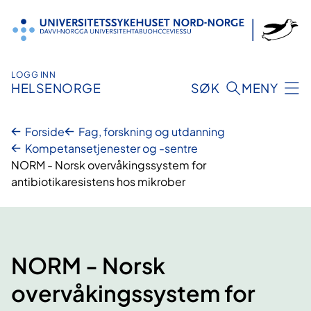
Hopp
til
innhold
LOGG INN
HELSENORGE
SØK
MENY
Forside
Fag, forskning og utdanning
Kompetansetjenester og -sentre
NORM - Norsk overvåkingssystem for
antibiotikaresistens hos mikrober
NORM - Norsk
overvåkingssystem for