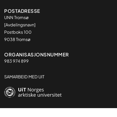
Adresse
POSTADRESSE
UNN Tromsø
[Avdelingsnavn]
Postboks 100
9038 Tromsø
Organisasjon
ORGANISASJONSNUMMER
983 974 899
SAMARBEID MED UIT