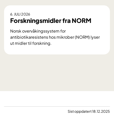
6. JULI 2026
Forskningsmidler fra NORM
Norsk overvåkingssystem for
antibiotikaresistens hos mikrober (NORM) lyser
ut midler til forskning.
F
o
r
s
k
n
i
n
g
s
m
Sist oppdatert 18.12.2025