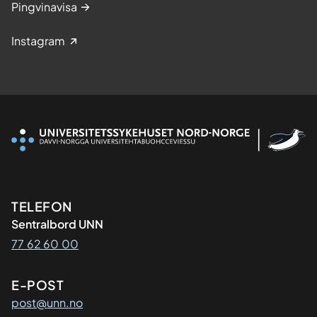
Pingvinavisa
Instagram
Kontaktinformasjon
TELEFON
Sentralbord UNN
77 62 60 00
E-POST
post@unn.no