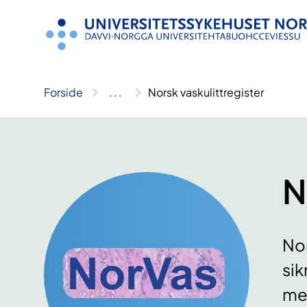
Hopp
til
innhold
Forside
..
.
Norsk vaskulittregister
N
Nor
sik
med