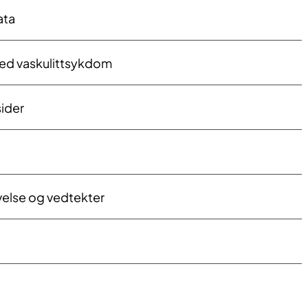
ata
ed vaskulittsykdom
sider
velse og vedtekter