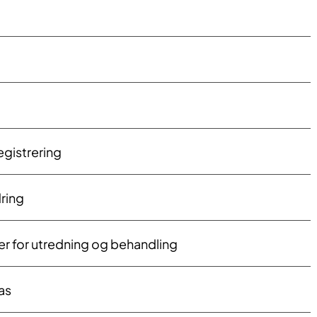
egistrering
ring
er for utredning og behandling
as