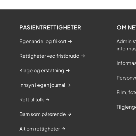
PASIENTRETTIGHETER
OM NE
Egenandel og frikort
Adminis
informa
Rettigheter ved fristbrudd
Informa
Klage og erstatning
Personv
Innsyn i egen journal
Film, fo
Rett til tolk
Tilgjeng
Barn som pårørende
Alt om rettigheter