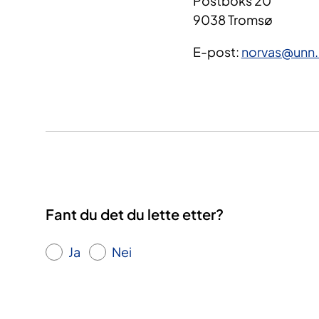
Postboks 20
9038 Tromsø
E-post:
norvas@unn.
Fant du det du lette etter?
Ja
Nei