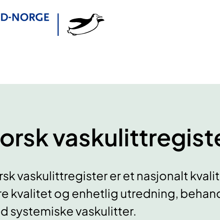
orsk vaskulittregist
sk vaskulittregister er et nasjonalt kva
re kvalitet og enhetlig utredning, beha
 systemiske vaskulitter.