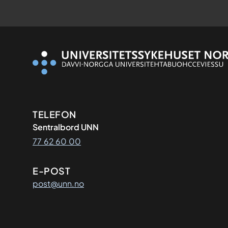
Kontaktinformasjon
TELEFON
Sentralbord UNN
77 62 60 00
E-POST
post@unn.no