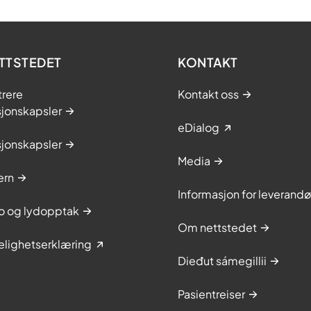
TTSTEDET
KONTAKT
trere
Kontakt oss
sjonskapsler
eDialog
sjonskapsler
Media
ern
Informasjon for leverandø
to og lydopptak
Om nettstedet
elighetserklæring
Dieđut sámegillii
Pasientreiser