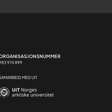
Organisasjon
ORGANISASJONSNUMMER
983 974 899
SAMARBEID MED UIT