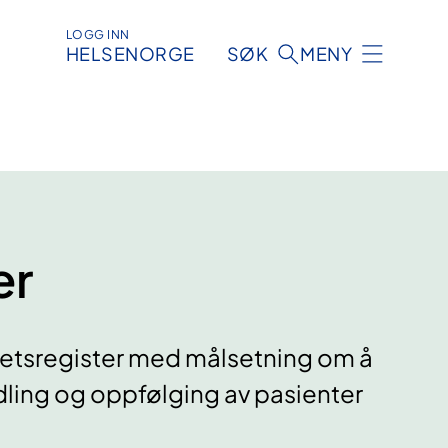
LOGG INN
HELSENORGE
SØK
MENY
er
litetsregister med målsetning om å
ndling og oppfølging av pasienter