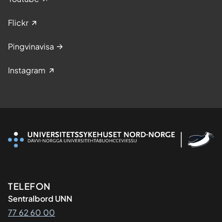
Flickr
Pingvinavisa
Instagram
Kontaktinformasjon
TELEFON
Sentralbord UNN
77 62 60 00