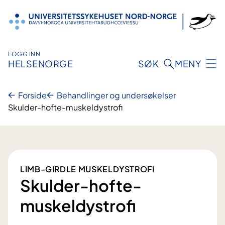
Hopp
til
innhold
LOGG INN
HELSENORGE
SØK
MENY
Forside
Behandlinger og undersøkelser
Skulder-hofte-muskeldystrofi
LIMB-GIRDLE MUSKELDYSTROFI
Skulder-hofte-
muskeldystrofi