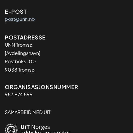
E-POST
post@unn.no
Adresse
POSTADRESSE
UNN Tromsø
[Avdelingsnavn]
Postboks 100
9038 Tromsø
Organisasjon
ORGANISASJONSNUMMER
983 974 899
SAMARBEID MED UIT