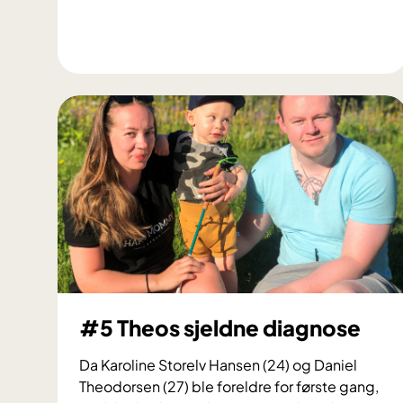
#
8
S
p
e
s
i
a
l
b
l
o
d
#5 Theos sjeldne diagnose
b
e
Da Karoline Storelv Hansen (24) og Daniel
r
Theodorsen (27) ble foreldre for første gang,
g