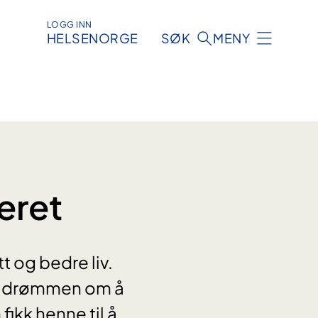
LOGG INN
HELSENORGE
SØK
MENY
eret
t og bedre liv.
 opp drømmen om å
ikk henne til å