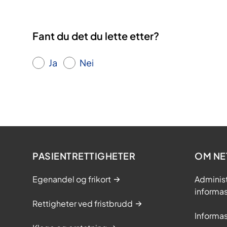
i
a
g
Fant du det du lette etter?
n
o
Ja
Nei
s
e
PASIENTRETTIGHETER
OM NE
Egenandel og frikort
Adminis
informa
Rettigheter ved fristbrudd
Informa