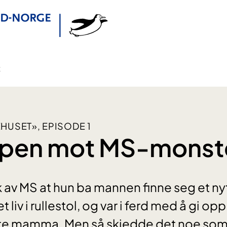
t
HUSET», EPISODE 1
pen mot MS-monst
k av MS at hun ba mannen finne seg et nyt
t liv i rullestol, og var i ferd med å gi
te mamma. Men så skjedde det noe som f