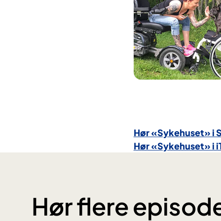
Hør «Sykehuset» i 
Hør «Sykehuset» i i
Hør flere episod