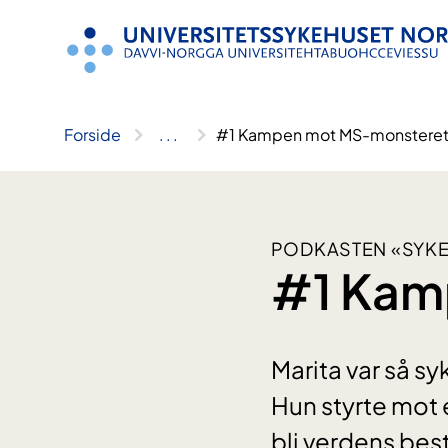
Hopp
til
innhold
Forside
..
.
#1 Kampen mot MS-monstere
PODKASTEN «SYKE
#1 Kam
Marita var så sy
Hun styrte mot e
bli verdens bes