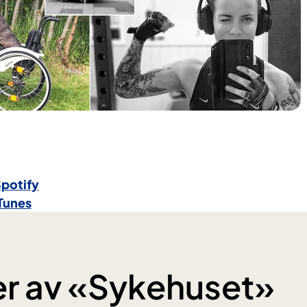
Spotify
Tunes
er av «Sykehuset»