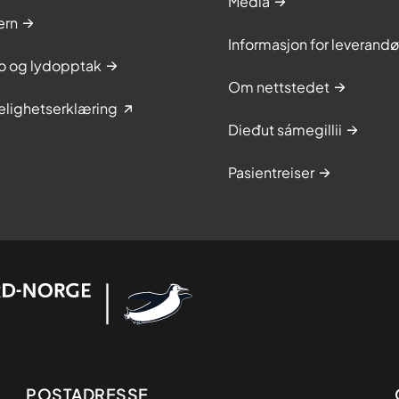
Media
ern
Informasjon for leverandø
to og lydopptak
Om nettstedet
elighetserklæring
Dieđut sámegillii
Pasientreiser
POSTADRESSE