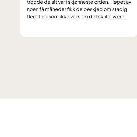
trodde de alt var i skjønneste orden. I løpet av
e
noen få måneder fikk de beskjed om stadig
t
flere ting som ikke var som det skulle være.
n
y
#
f
5
ø
T
d
h
t
e
e
o
T
s
h
s
e
j
o
e
d
l
o
d
r
n
e
d