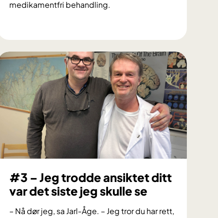
medikamentfri behandling.
#
6
I
n
g
r
i
d
o
g
«
i
d
#3 – Jeg trodde ansiktet ditt
i
var det siste jeg skulle se
o
t
– Nå dør jeg, sa Jarl-Åge. – Jeg tror du har rett,
e