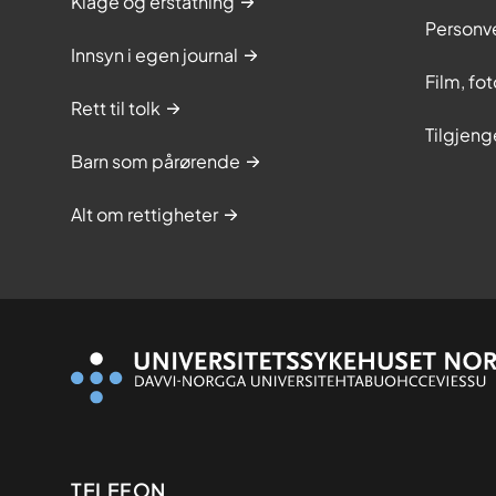
Klage og erstatning
Personv
Innsyn i egen journal
Film, fo
Rett til tolk
Tilgjeng
Barn som pårørende
Alt om rettigheter
TELEFON