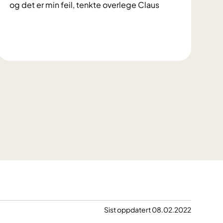
og det er min feil, tenkte overlege Claus
n
e
»
#
3
–
J
e
g
t
r
o
d
d
e
a
n
Sist oppdatert 08.02.2022
s