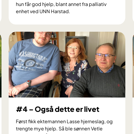
hun får god hjelp, blant annet fra palliativ
enhet ved UNN Harstad.
#
7
-
J
e
g
t
r
o
r
d
e
t
#4 – Også dette er livet
t
e
Først fikk ektemannen Lasse hjerneslag, og
b
trengte mye hjelp. Så ble sønnen Vetle
l