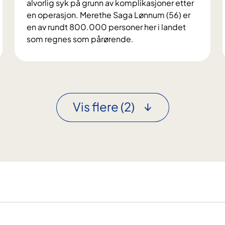
alvorlig syk på grunn av komplikasjoner etter
i
en operasjon. Merethe Saga Lønnum (56) er
r
en av rundt 800.000 personer her i landet
m
som regnes som pårørende.
i
#
n
4
s
–
i
O
s
g
Vis flere
(2)
t
s
e
å
j
d
u
e
l
t
t
e
e
r
l