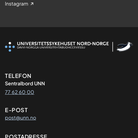
Instagram
Kontaktinformasjon
TELEFON
Sentralbord UNN
77 62 60 00
E-POST
post@unn.no
Adresse
POSTADRESSE