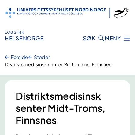
Hopp
til
innhold
LOGG INN
HELSENORGE
SØK
MENY
Forside
Steder
Distriktsmedisinsk senter Midt-Troms, Finnsnes
Distriktsmedisinsk
senter Midt-Troms,
Finnsnes