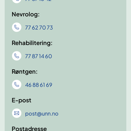
Nevrolog:
77 62 70 73
Rehabilitering:
77 87 14 60
Røntgen:
46 88 61 69
E-post
post
@unn
.no
Postadresse