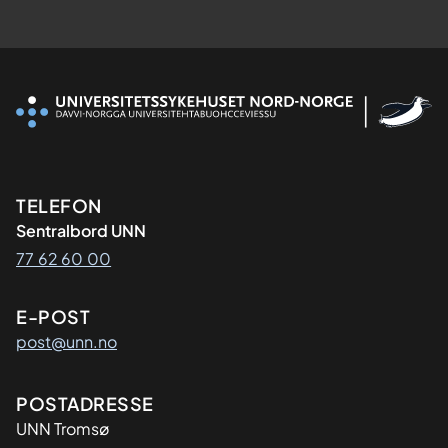
Kontaktinformasjon
TELEFON
Sentralbord UNN
77 62 60 00
E-POST
post@unn.no
Adresse
POSTADRESSE
UNN Tromsø