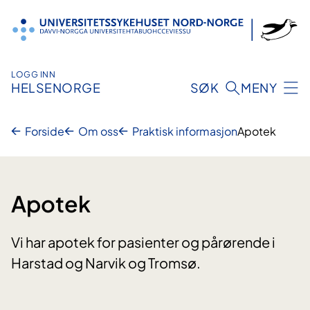
Hopp
til
innhold
LOGG INN
HELSENORGE
SØK
MENY
Forside
Om oss
Praktisk informasjon
Apotek
Apotek
Vi har apotek for pasienter og pårørende i
Harstad og Narvik og Tromsø.