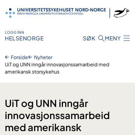
Hopp
til
innhold
LOGG INN
HELSENORGE
SØK
MENY
Forside
Nyheter
UiT og UNN inngår innovasjonssamarbeid med
amerikansk storsykehus
UiT og UNN inngår
innovasjonssamarbeid
med amerikansk