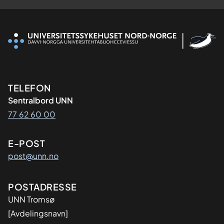
Kontaktinformasjon
TELEFON
Sentralbord UNN
77 62 60 00
E-POST
post@unn.no
Adresse
POSTADRESSE
UNN Tromsø
[Avdelingsnavn]