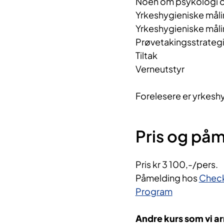
Noen om psykologi o
Yrkeshygieniske måli
Yrkeshygieniske målin
Prøvetakingsstrategi
Tiltak
Verneutstyr
Forelesere er yrkesh
Pris og på
Pris kr 3 100,-/pers.
Påmelding hos
Check
Program
Andre kurs som vi ar