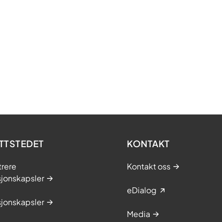
TTSTEDET
KONTAKT
trere
Kontakt oss
sjonskapsler
eDialog
sjonskapsler
Media