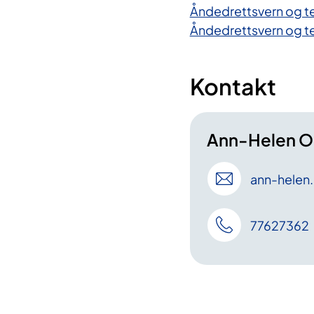
Åndedrettsvern og te
Åndedrettsvern og tet
Kontakt
Ann-Helen O
ann-helen
77627362