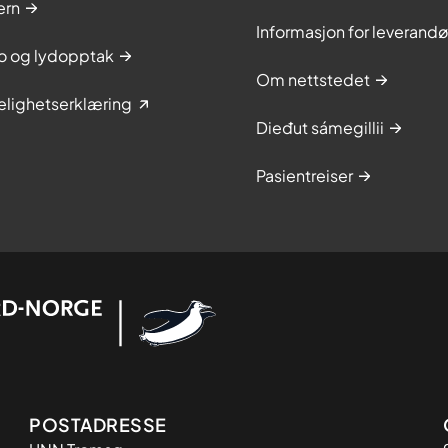
ern
Informasjon for leverandø
to og lydopptak
Om nettstedet
elighetserklæring
Dieđut sámegillii
Pasientreiser
Adresse
POSTADRESSE