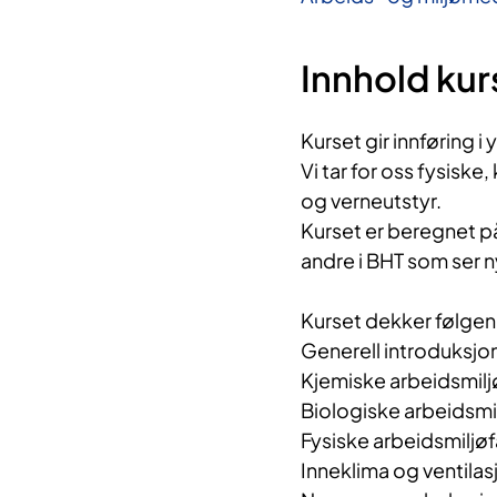
Innhold kur
Kurset gir innføring 
Vi tar for oss fysisk
og verneutstyr.
Kurset er beregnet p
andre i BHT som ser ny
Kurset dekker følge
Generell introduksjon
Kjemiske arbeidsmilj
Biologiske arbeidsmi
Fysiske arbeidsmiljø
Inneklima og ventilas