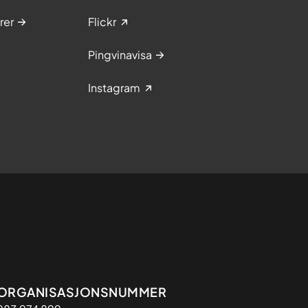
rer
Flickr
Pingvinavisa
Instagram
Organisasjon
ORGANISASJONSNUMMER