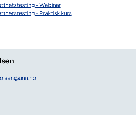
tthetstesting - Webinar
thetstesting - Praktisk kurs
lsen
.olsen
@unn
.no