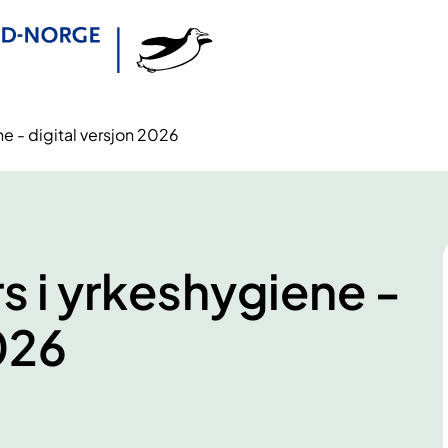
e - digital versjon 2026
s i yrkeshygiene -
026