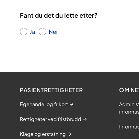
Fant du det du lette etter?
Ja
Nei
PASIENTRETTIGHETER
OM NE
Egenandel og frikort
Adminis
informa
Rettigheter ved fristbrudd
Informa
Klage og erstatning