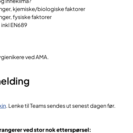
g inneklima?
nger, kjemiske/biologiske faktorer
ger, fysiske faktorer
 inkl EN689
ygienikere ved AMA.
melding
in
. Lenke til Teams sendes ut senest dagen før.
rangerer ved stor nok etterspørsel: