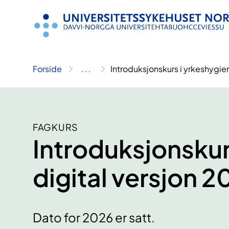
Hopp
til
innhold
Forside
..
.
Introduksjonskurs i yrkeshygien
FAGKURS
Introduksjonskur
digital versjon 2
Dato for 2026 er satt.