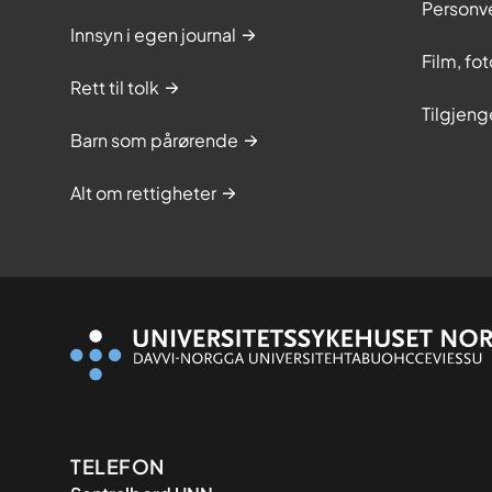
Personv
Innsyn i egen journal
Film, fo
Rett til tolk
Tilgjeng
Barn som pårørende
Alt om rettigheter
Kontaktinformasjon
TELEFON