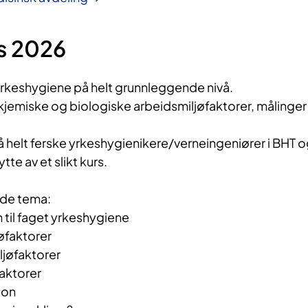
s 2026
i yrkeshygiene på helt grunnleggende nivå.
e, kjemiske og biologiske arbeidsmiljøfaktorer, målinger
å helt ferske yrkeshygienikere/verneingeniører i BHT 
tte av et slikt kurs.
nde tema:
 til faget yrkeshygiene
øfaktorer
ljøfaktorer
faktorer
jon