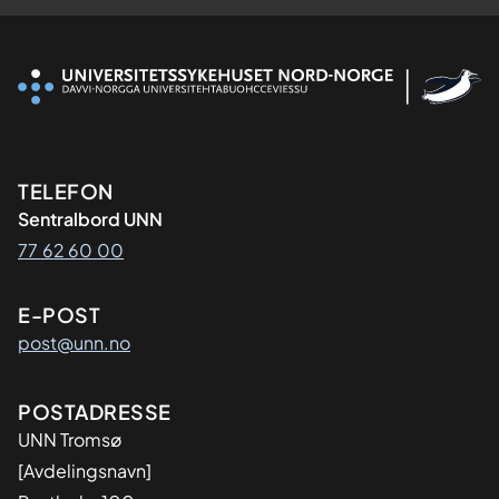
Kontaktinformasjon
TELEFON
Sentralbord UNN
77 62 60 00
E-POST
post@unn.no
Adresse
POSTADRESSE
UNN Tromsø
[Avdelingsnavn]