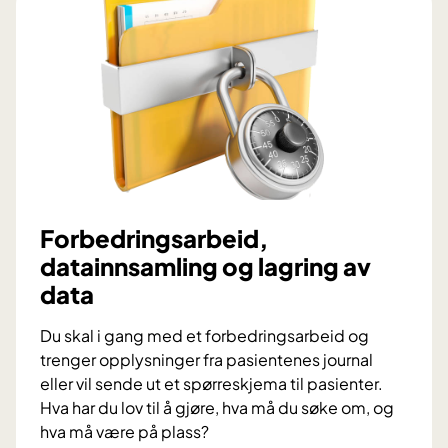
M
-
S
e
t
t
s
a
m
m
Forbedringsarbeid,
e
datainnsamling og lagring av
n
data
t
e
Du skal i gang med et forbedringsarbeid og
a
trenger opplysninger fra pasientenes journal
m
eller vil sende ut et spørreskjema til pasienter.
e
Hva har du lov til å gjøre, hva må du søke om, og
t
hva må være på plass?