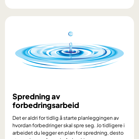
F
o
r
b
e
d
r
i
n
g
s
a
r
Spredning av
b
forbedringsarbeid
e
i
Det er aldri for tidlig å starte planleggingen av
d
hvordan forbedringer skal spre seg. Jo tidligere i
,
arbeidet du legger en plan for spredning, desto
d