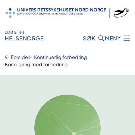
Hopp
til
innhold
LOGG INN
HELSENORGE
SØK
MENY
Forside
Kontinuerlig forbedring
Kom i gang med forbedring