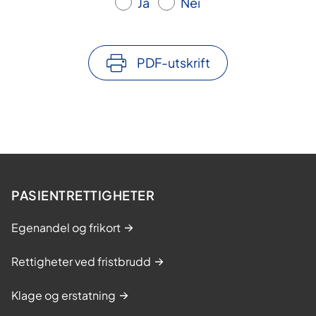
Ja
Nei
i
i
n
n
g
g
s
PDF-utskrift
a
a
v
r
d
b
a
e
t
i
a
d
PASIENTRETTIGHETER
Egenandel og frikort
Rettigheter ved fristbrudd
Klage og erstatning