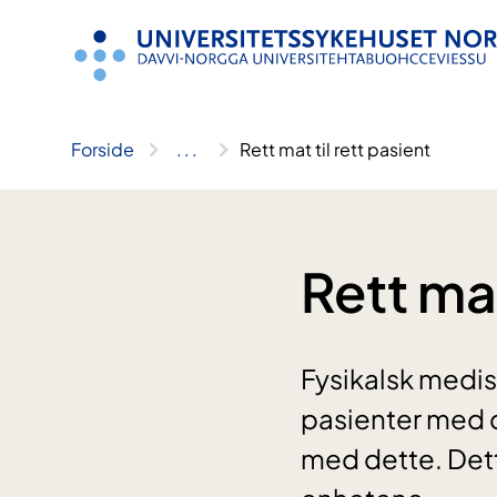
Hopp
til
innhold
Forside
..
.
Rett mat til rett pasient
Rett mat
Fysikalsk medis
pasienter med d
med dette. Dett