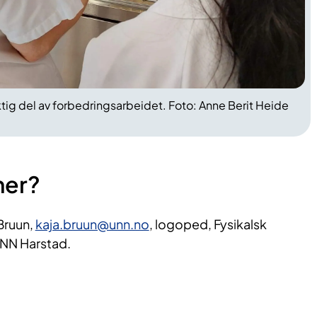
ktig del av forbedringsarbeidet. Foto: Anne Berit Heide
mer?
Bruun,
kaja.bruun@unn.no
, logoped, Fysikalsk
UNN Harstad.