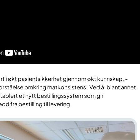
ert i økt pasientsikkerhet gjennom økt kunnskap, -
forståelse omkring matkonsistens. Ved å,
blant annet
etablert et nytt bestillingssystem som gir
ledd fra bestilling til levering.