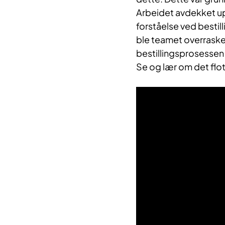
Arbeidet avdekket u
forståelse ved bestil
ble teamet overraske
bestillingsprosessen 
Se og lær om det flot