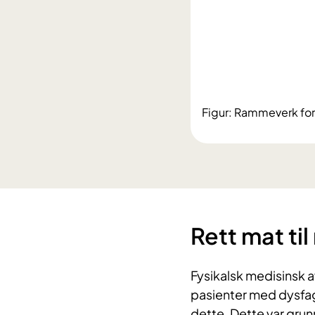
Figur: Rammeverk for 
Rett mat til
Fysikalsk medisinsk 
pasienter med dysfag
dette. Dette var grun