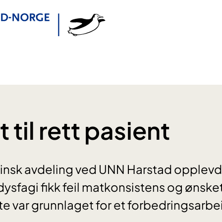
 til rett pasient
insk avdeling ved UNN Harstad opplevde 
ysfagi fikk feil matkonsistens og ønsket
e var grunnlaget for et forbedringsarbei