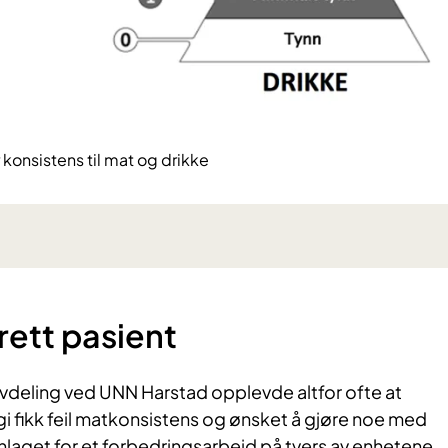
konsistens til mat og drikke
 rett pasient
avdeling ved UNN Harstad opplevde altfor ofte at
i fikk feil matkonsistens og ønsket å gjøre noe med
nlaget for et forbedringsarbeid på tvers av enhetene.