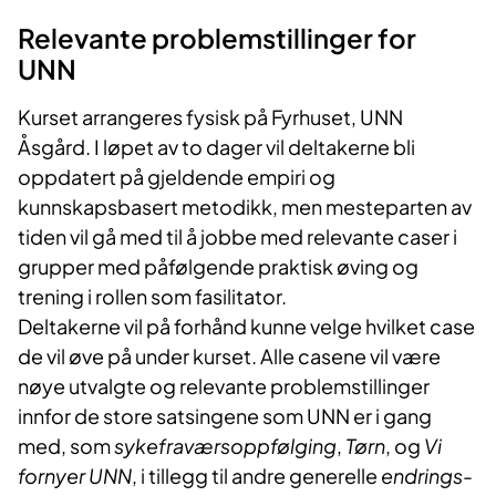
Relevante problemstillinger for
UNN
Kurset arrangeres fysisk på Fyrhuset, UNN
Åsgård. I løpet av to dager vil deltakerne bli
oppdatert på gjeldende empiri og
kunnskapsbasert metodikk, men mesteparten av
tiden vil gå med til å jobbe med relevante caser i
grupper med påfølgende praktisk øving og
trening i rollen som fasilitator.
Deltakerne vil på forhånd kunne velge hvilket case
de vil øve på under kurset. Alle casene vil være
nøye utvalgte og relevante problemstillinger
innfor de store satsingene som UNN er i gang
med, som
sykefraværsoppfølging
,
Tørn
, og
Vi
fornyer UNN
, i tillegg til andre generelle
endrings-