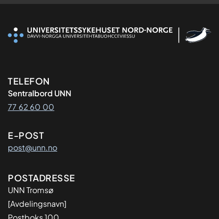
Kontaktinformasjon
TELEFON
Sentralbord UNN
77 62 60 00
E-POST
post@unn.no
Adresse
POSTADRESSE
UNN Tromsø
[Avdelingsnavn]
Postboks 100