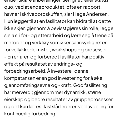
quo, ved at endeproduktet, ofte en rapport,
havner i skrivebordskuffen, sier Hege Andersen.
Hun legger til at en fasilitator kan bidra til at dette
ikke skjer, gjennom å bevisstgjøres sin rolle, legge
sjela si i for- og etterarbeid og lære seg å trene på
metoder og verktøy som øker sannsynligheten
for vellykkede møter, workshops og prosesser.
- En erfaren og forberedt fasilitator har positiv
effekt på resultatet av endrings- og
forbedringsarbeid. Å investere i denne
kompetansen er en god investering for å øke
gjennomføringsevne og -kraft. God fasilitering
har merverdi; gjennom mer dynamikk, større
eierskap og bedre resultater av gruppeprosesser,
og det kan læres, fastslår lederen ved avdeling for
kontinuerlig forbedring.