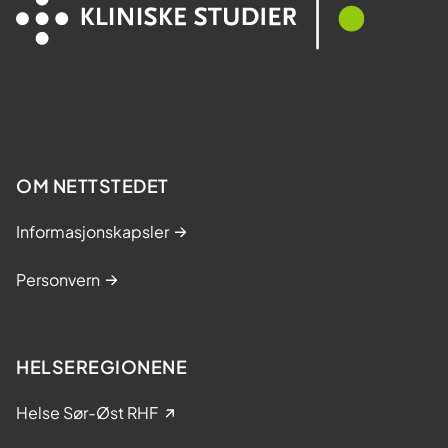
l
t
a
k
e
l
s
e
OM NETTSTEDET
Informasjonskapsler
Personvern
HELSEREGIONENE
Helse Sør-Øst RHF