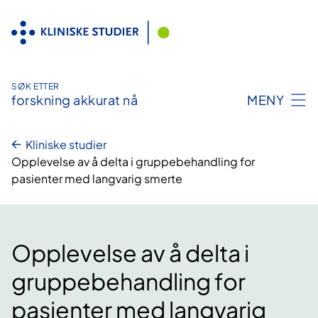
Hopp
til
innhold
SØK ETTER
forskning akkurat nå
MENY
Kliniske studier
Opplevelse av å delta i gruppebehandling for
pasienter med langvarig smerte
Opplevelse av å delta i
gruppebehandling for
pasienter med langvarig