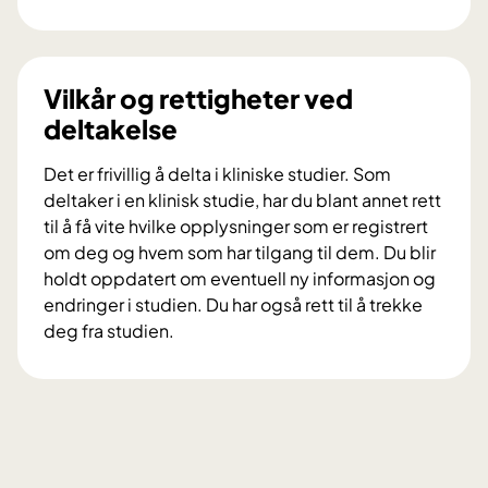
H
v
a
e
Vilkår og rettigheter ved
r
deltakelse
k
l
Det er frivillig å delta i kliniske studier. Som
i
deltaker i en klinisk studie, har du blant annet rett
n
til å få vite hvilke opplysninger som er registrert
i
om deg og hvem som har tilgang til dem. Du blir
s
holdt oppdatert om eventuell ny informasjon og
k
endringer i studien. Du har også rett til å trekke
e
deg fra studien.
s
V
t
i
u
l
d
k
i
å
e
r