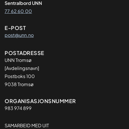
Sentralbord UNN
77 62 60 00
E-POST
post@unn.no
Adresse
POSTADRESSE
UNN Tromsø
[Avdelingsnavn]
Postboks 100
9038 Tromsø
Organisasjon
ORGANISASJONSNUMMER
983 974 899
SAMARBEID MED UIT