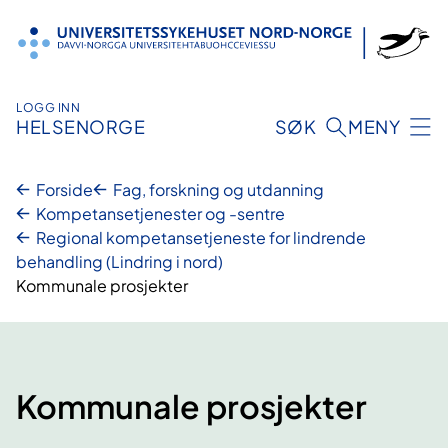
Hopp
til
innhold
LOGG INN
HELSENORGE
SØK
MENY
Forside
Fag, forskning og utdanning
Kompetansetjenester og -sentre
Regional kompetansetjeneste for lindrende
behandling (Lindring i nord)
Kommunale prosjekter
Kommunale prosjekter