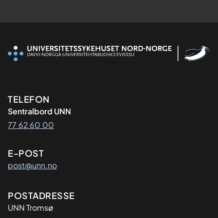
Kontaktinformasjon
TELEFON
Sentralbord UNN
77 62 60 00
E-POST
post@unn.no
Adresse
POSTADRESSE
UNN Tromsø