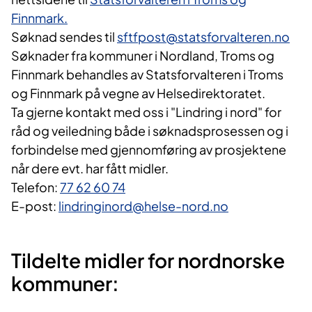
Finnmark.
Søknad sendes til
sftfpost@statsforvalteren.no
Søknader fra kommuner i Nordland, Troms og
Finnmark behandles av Statsforvalteren i Troms
og Finnmark på vegne av Helsedirektoratet.
Ta gjerne kontakt med oss i "Lindring i nord" for
råd og veiledning både i søknadsprosessen og i
forbindelse med gjennomføring av prosjektene
når dere evt. har fått midler.
Telefon:
77 62 60 74
E-post:
lindringinord@helse-nord.no
Tildelte midler for nordnorske
kommuner​​: