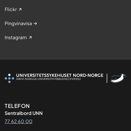
Flickr
Pingvinavisa
Instagram
Kontaktinformasjon
TELEFON
Sentralbord UNN
77 62 60 00