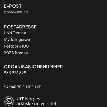
E-POST
post@unn.no
Adresse
POSTADRESSE
UNN Tromsø
[Avdelingsnavn]
Postboks 100
9038 Tromsø
Organisasjon
ORGANISASJONSNUMMER
983 974 899
SAMARBEID MED UIT