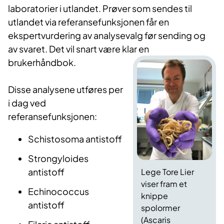
laboratorier i utlandet. Prøver som sendes til
utlandet via referansefunksjonen får en
ekspertvurdering av analysevalg før sending og
av svaret. Det vil snart være klar en
brukerhåndbok.
Disse analysene utføres per
i dag ved
referansefunksjonen:
Schistosoma antistoff
Strongyloides
antistoff
Lege Tore Lier
viser fram et
Echinococcus
knippe
antistoff
spolormer
(Ascaris