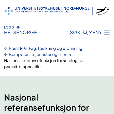
Hopp
til
innhold
LOGG INN
HELSENORGE
SØK
MENY
Forside
Fag, forskning og utdanning
Kompetansetjenester og -sentre
Nasjonal referansefunksjon for serologisk
parasittdiagnostikk
Nasjonal
referansefunksjon for