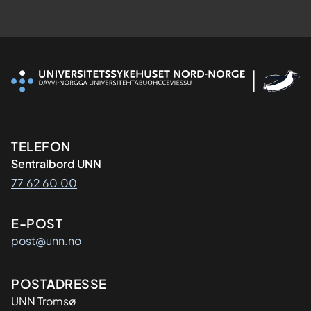
Kontaktinformasjon
TELEFON
Sentralbord UNN
77 62 60 00
E-POST
post@unn.no
Adresse
POSTADRESSE
UNN Tromsø