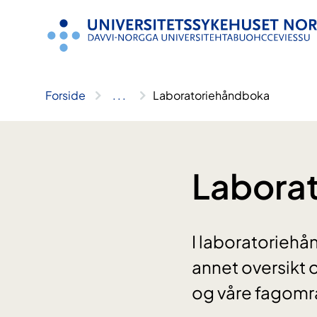
Hopp
til
innhold
Forside
..
.
Laboratoriehåndboka
Labora
I laboratoriehå
annet oversikt
og våre fagområ