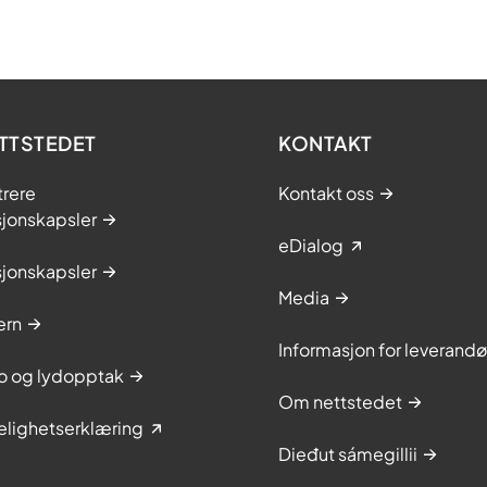
TTSTEDET
KONTAKT
trere
Kontakt oss
sjonskapsler
eDialog
sjonskapsler
Media
ern
Informasjon for leverandø
to og lydopptak
Om nettstedet
elighetserklæring
Dieđut sámegillii