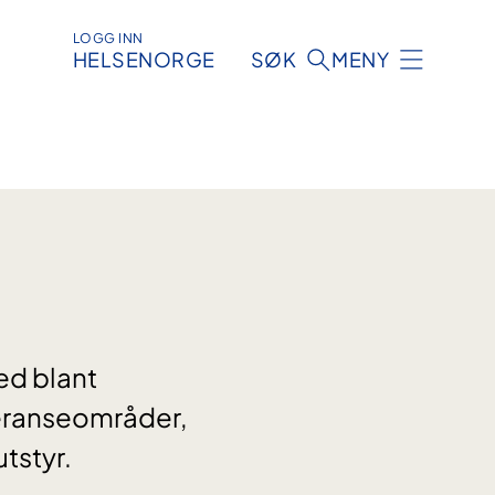
LOGG INN
HELSENORGE
SØK
MENY
ed blant
feranseområder,
tstyr.