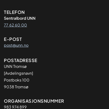
Kontaktinformasjon
TELEFON
Sentralbord UNN
77 62 60 00
E-POST
post@unn.no
Adresse
POSTADRESSE
UNN Tromsø
[Avdelingsnavn]
Postboks 100
9038 Tromsø
Organisasjon
ORGANISASJONSNUMMER
983 974 899