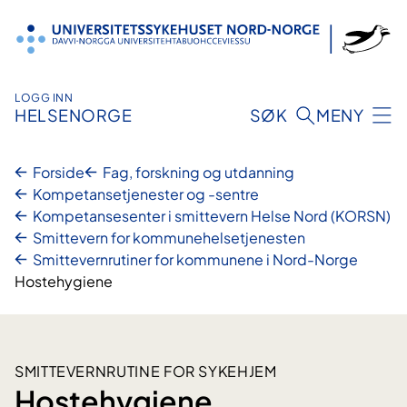
Hopp
til
innhold
LOGG INN
HELSENORGE
SØK
MENY
Forside
Fag, forskning og utdanning
Kompetansetjenester og -sentre
Kompetansesenter i smittevern Helse Nord (KORSN)​
Smittevern for kommune­­helsetjenesten
Smittevernrutiner for kommunene i Nord-Norge
Hostehygiene
SMITTEVERNRUTINE FOR SYKEHJEM
Hostehygiene