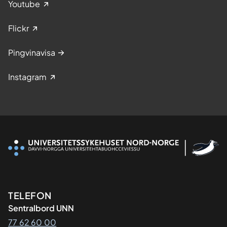
Youtube
Flickr
Pingvinavisa
Instagram
Kontaktinformasjon
TELEFON
Sentralbord UNN
77 62 60 00