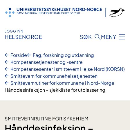
Hopp
til
innhold
LOGG INN
HELSENORGE
SØK
MENY
Forside
Fag, forskning og utdanning
Kompetansetjenester og -sentre
Kompetansesenter i smittevern Helse Nord (KORSN)​
Smittevern for kommune­­helsetjenesten
Smittevernrutiner for kommunene i Nord-Norge
Hånddesinfeksjon – sjekkliste for utplassering
SMITTEVERNRUTINE FOR SYKEHJEM
Hånddesinfeksjon –