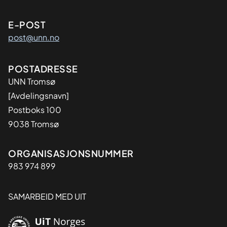
E-POST
post@unn.no
Adresse
POSTADRESSE
UNN Tromsø
[Avdelingsnavn]
Postboks 100
9038 Tromsø
Organisasjon
ORGANISASJONSNUMMER
983 974 899
SAMARBEID MED UIT