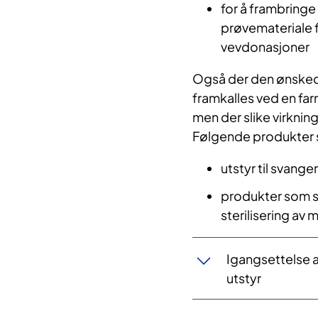
for å frambringe
prøvemateriale 
vevdonasjoner
Også der den ønsked
framkalles ved en fa
men der slike virkning
Følgende produkter s
utstyr til svang
produkter som sæ
sterilisering av 
Igangsettelse a
utstyr