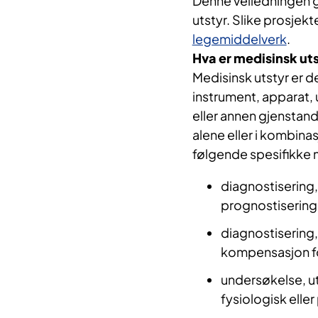
Denne veiledningen gj
utstyr. Slike prosjekt
legemiddelverk
.
Hva er medisinsk ut
Medisinsk utstyr er d
instrument, apparat, 
eller annen gjenstand
alene eller i kombina
følgende spesifikke 
diagnostisering,
prognostisering,
diagnostisering, 
kompensasjon fo
undersøkelse, ut
fysiologisk eller