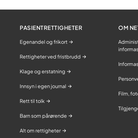
PASIENTRETTIGHETER
OM NE
Egenandel og frikort
Adminis
informa
Rettigheter ved fristbrudd
Informa
Klage og erstatning
Personv
Innsyn i egen journal
Film, fo
Rett til tolk
Tilgjeng
Barn som pårørende
Alt om rettigheter