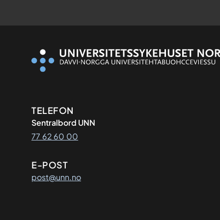
Kontaktinformasjon
TELEFON
Sentralbord UNN
77 62 60 00
E-POST
post@unn.no