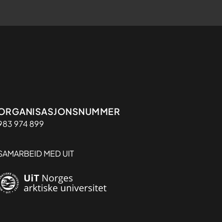
Organisasjon
ORGANISASJONSNUMMER
983 974 899
SAMARBEID MED UIT