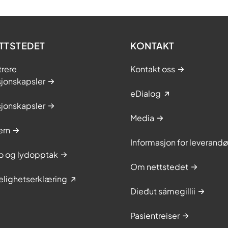
TTSTEDET
KONTAKT
trere
Kontakt oss
sjonskapsler
eDialog
sjonskapsler
Media
ern
Informasjon for leverandø
to og lydopptak
Om nettstedet
elighetserklæring
Dieđut sámegillii
Pasientreiser