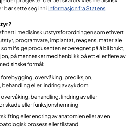
elder prosjekter der det skal utvikles medisinsk
er bør sette seg inn i
informasjon fra Statens
styr?
efinert i medisinsk utstyrsforordningen som ethvert
utstyr, programvare, implantat, reagens, materiale
 som ifølge produsenten er beregnet på å bli brukt,
sjon, på mennesker med henblikk på ett eller flere av
medisinske formål:
 forebygging, overvåking, prediksjon,
 behandling eller lindring av sykdom
overvåking, behandling, lindring av eller
r skade eller funksjonshemning
skifting eller endring av anatomien eller av en
 patologisk prosess eller tilstand