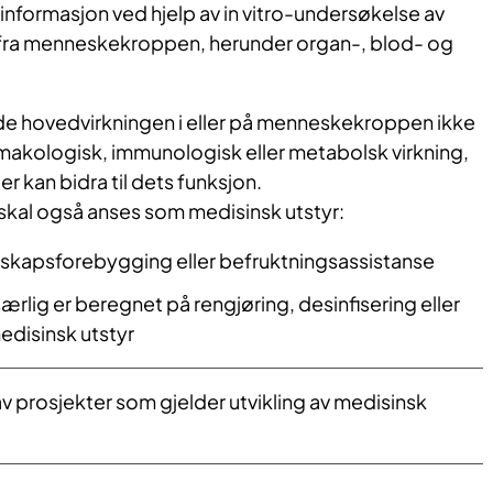
 informasjon ved hjelp av in vitro-undersøkelse av
fra menneskekroppen, herunder organ-, blod- og
e hovedvirkningen i eller på menneskekroppen ikke
rmakologisk, immunologisk eller metabolsk virkning,
er kan bidra til dets funksjon.
kal også anses som medisinsk utstyr:
erskapsforebygging eller befruktningsassistanse
rlig er beregnet på rengjøring, desinfisering eller
medisinsk utstyr
v prosjekter som gjelder utvikling av medisinsk