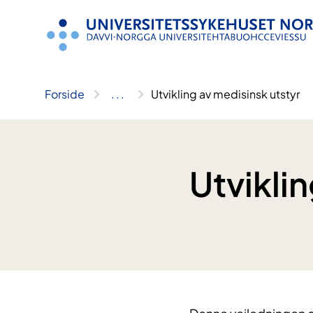
Hopp
til
innhold
Forside
..
.
Utvikling av medisinsk utstyr
Utvikli