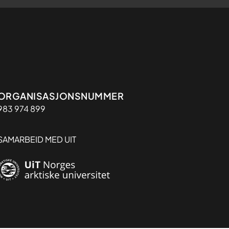
Organisasjon
ORGANISASJONSNUMMER
983 974 899
SAMARBEID MED UIT