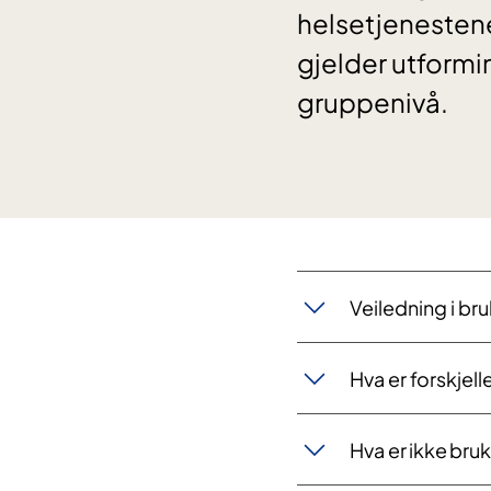
helsetjenestene
gjelder utformi
gruppenivå.
Veiledning i b
​​Hva er forskje
​​​Hva er ikke b