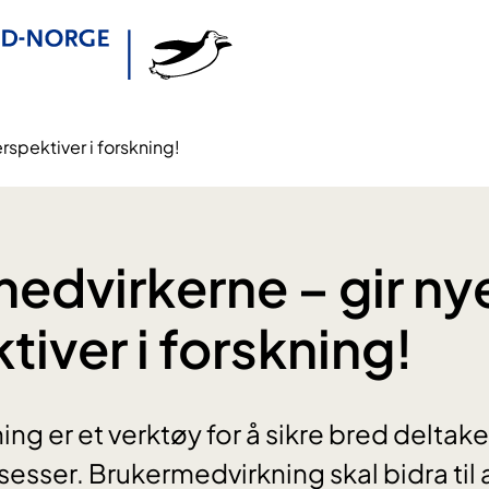
rspektiver i forskning!
edvirkerne – gir ny
tiver i forskning!
g er et verktøy for å sikre bred deltakel
esser. Brukermedvirkning skal bidra til 