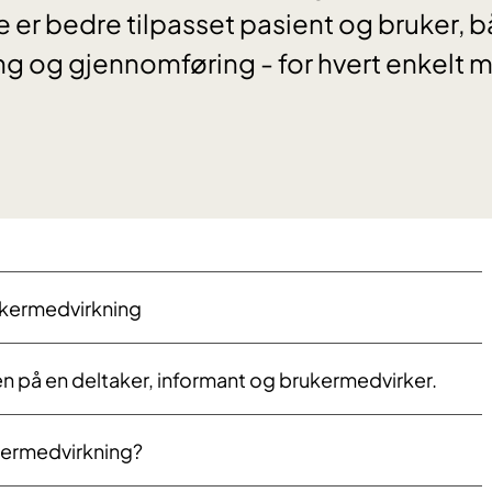
 er bedre tilpasset pasient og bruker, b
ng og gjennomføring - for hvert enkelt
rukermedvirkning
llen på en deltaker, informant og brukermedvirker.
rukermedvirkning?