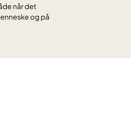
åde når det
 menneske og på