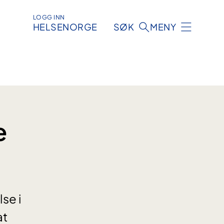
LOGG INN
HELSENORGE
SØK
MENY
e
se i
at