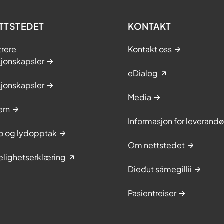
TTSTEDET
KONTAKT
trere
Kontakt oss
sjonskapsler
eDialog
sjonskapsler
Media
ern
Informasjon for leverandø
to og lydopptak
Om nettstedet
elighetserklæring
Dieđut sámegillii
Pasientreiser