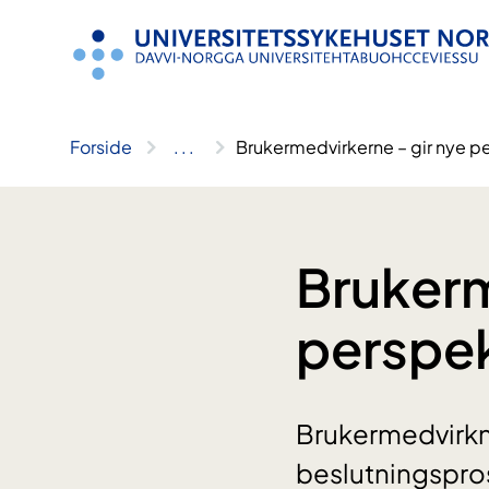
Hopp
til
innhold
Forside
..
.
Brukermedvirkerne – gir nye pe
Brukerm
perspek
Brukermedvirknin
beslutningspros