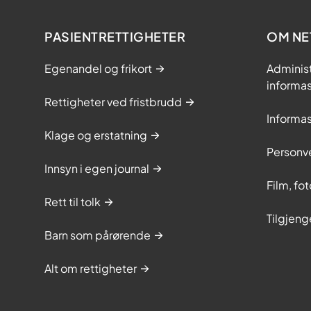
PASIENTRETTIGHETER
OM NE
Egenandel og frikort
Adminis
informa
Rettigheter ved fristbrudd
Informa
Klage og erstatning
Personv
Innsyn i egen journal
Film, fo
Rett til tolk
Tilgjeng
Barn som pårørende
Alt om rettigheter