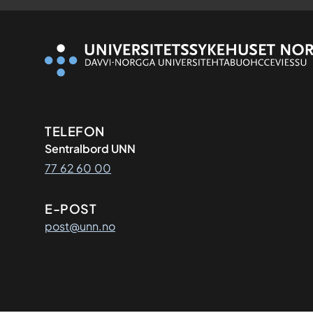
Kontaktinformasjon
TELEFON
Sentralbord UNN
77 62 60 00
E-POST
post@unn.no