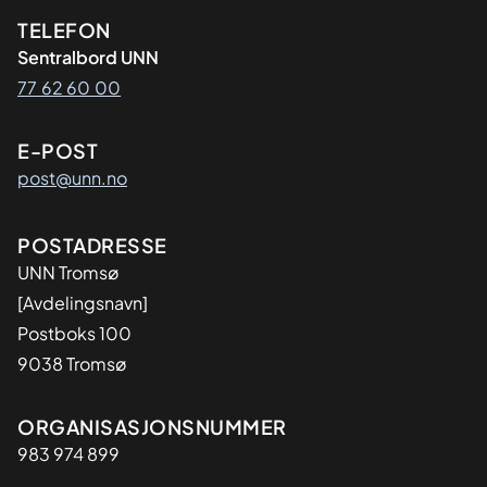
Kontaktinformasjon
TELEFON
Sentralbord UNN
77 62 60 00
E-POST
post@unn.no
Adresse
POSTADRESSE
UNN Tromsø
[Avdelingsnavn]
Postboks 100
9038 Tromsø
Organisasjon
ORGANISASJONSNUMMER
983 974 899