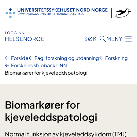
Hopp
til
innhold
LOGG INN
HELSENORGE
SØK
MENY
Forside
Fag, forskning og utdanning
Forskning
Forskningsbiobank UNN
Biomarkører for kjeveleddspatologi
Biomarkører for
kjeveleddspatologi
Normal funksjon av kjeveleddsykdom (TMJ)