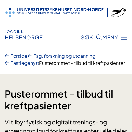
Hopp
til
innhold
LOGG INN
HELSENORGE
SØK
MENY
Forside
Fag, forskning og utdanning
Fastlegenytt
Pusterommet - tilbud til kreftpasienter
Pusterommet - tilbud til
kreftpasienter
Vi tilbyr fysisk og digitalt trenings- og
ernæringstilbud for kreftpasienter i alle deler