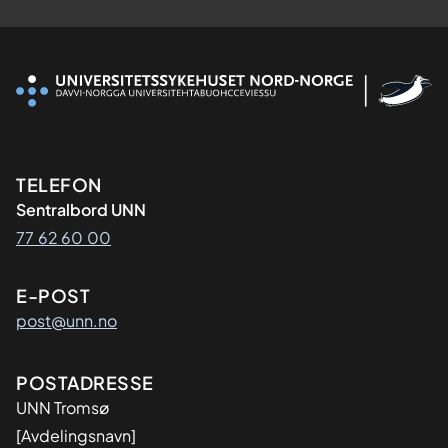
Kontaktinformasjon
TELEFON
Sentralbord UNN
77 62 60 00
E-POST
post@unn.no
Adresse
POSTADRESSE
UNN Tromsø
[Avdelingsnavn]