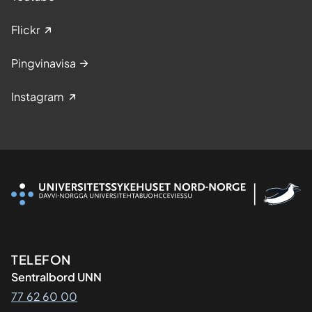
Flickr
Pingvinavisa
Instagram
Kontaktinformasjon
TELEFON
Sentralbord UNN
77 62 60 00