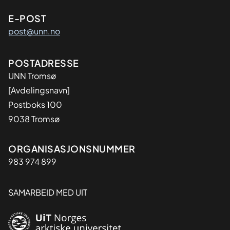
E-POST
post@unn.no
Adresse
POSTADRESSE
UNN Tromsø
[Avdelingsnavn]
Postboks 100
9038 Tromsø
Organisasjon
ORGANISASJONSNUMMER
983 974 899
SAMARBEID MED UIT