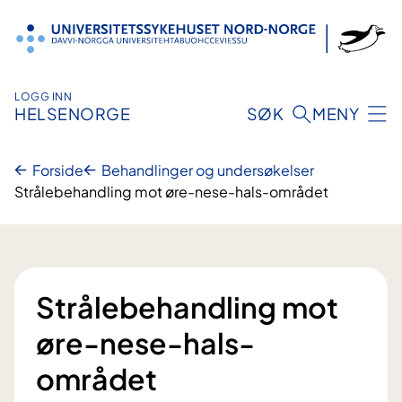
Hopp
til
innhold
LOGG INN
HELSENORGE
SØK
MENY
Forside
Behandlinger og undersøkelser
Strålebehandling mot øre-nese-hals-området
Strålebehandling mot
øre-nese-hals-
området