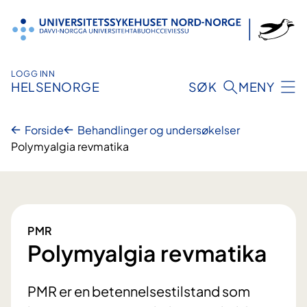
Hopp
til
innhold
LOGG INN
HELSENORGE
SØK
MENY
Forside
Behandlinger og undersøkelser
Polymyalgia revmatika
PMR
Polymyalgia revmatika
PMR er en betennelsestilstand som