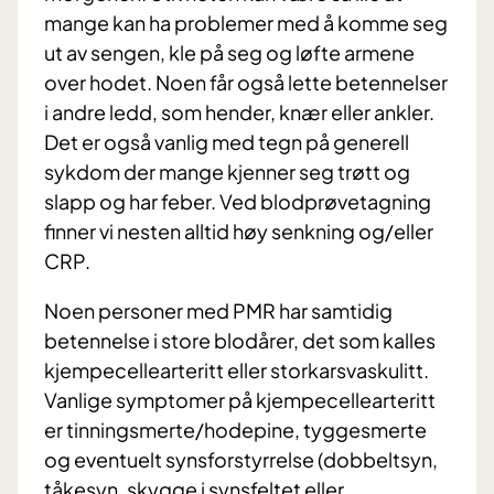
mange kan ha problemer med å komme seg
ut av sengen, kle på seg og løfte armene
over hodet. Noen får også lette betennelser
i andre ledd, som hender, knær eller ankler.
Det er også vanlig med tegn på generell
sykdom der mange kjenner seg trøtt og
slapp og har feber. Ved blodprøvetagning
finner vi nesten alltid høy senkning og/eller
CRP.
Noen personer med PMR har samtidig
betennelse i store blodårer, det som kalles
kjempecellearteritt eller storkarsvaskulitt.
Vanlige symptomer på kjempecellearteritt
er tinningsmerte/hodepine, tyggesmerte
og eventuelt synsforstyrrelse (dobbeltsyn,
tåkesyn, skygge i synsfeltet eller