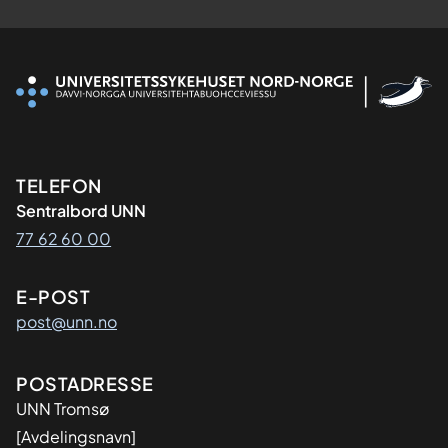
Kontaktinformasjon
TELEFON
Sentralbord UNN
77 62 60 00
E-POST
post@unn.no
Adresse
POSTADRESSE
UNN Tromsø
[Avdelingsnavn]