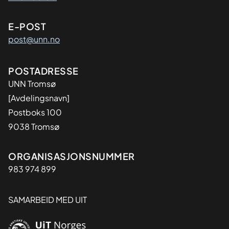
E-POST
post@unn.no
Adresse
POSTADRESSE
UNN Tromsø
[Avdelingsnavn]
Postboks 100
9038 Tromsø
Organisasjon
ORGANISASJONSNUMMER
983 974 899
SAMARBEID MED UIT