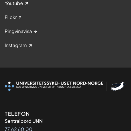
Youtube
Flickr
Pingvinavisa
Instagram
Kontaktinformasjon
TELEFON
Sentralbord UNN
77 62 60 00