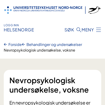
Hopp
til
innhold
LOGG INN
HELSENORGE
SØK
MENY
Forside
Behandlinger og undersøkelser
Nevropsykologisk undersøkelse, voksne
Nevropsykologisk
undersøkelse, voksne
En nevropsykologisk undersøkelse er