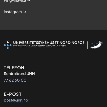
Pingvinavisa
Instagram
Kontaktinformasjon
TELEFON
Sentralbord UNN
77 62 60 00
E-POST
post@unn.no