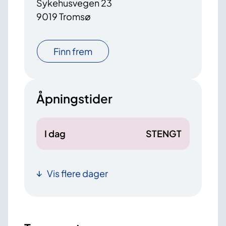
Sykehusvegen 23
9019 Tromsø
Finn frem
Åpningstider
I dag
STENGT
Vis flere dager