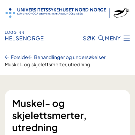
Hopp
til
innhold
LOGG INN
HELSENORGE
SØK
MENY
Forside
Behandlinger og undersøkelser
Muskel- og skjelettsmerter, utredning
Muskel- og
skjelettsmerter,
utredning