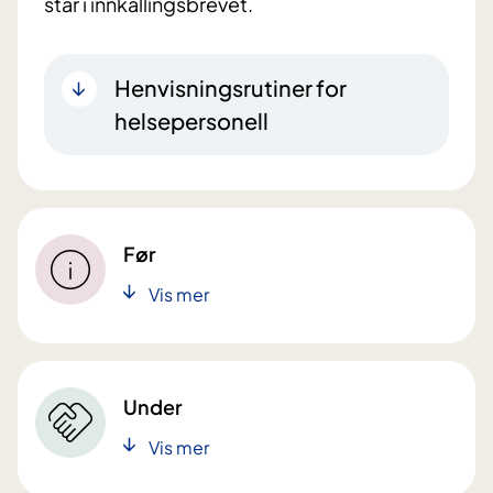
står i innkallingsbrevet.
Henvisningsrutiner for
helsepersonell
Før
Vis mer
Under
Vis mer