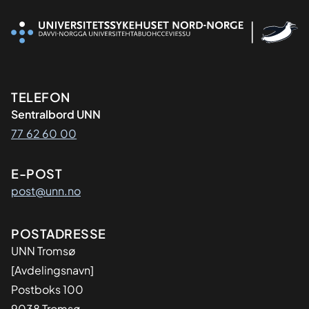
Kontaktinformasjon
TELEFON
Sentralbord UNN
77 62 60 00
E-POST
post@unn.no
Adresse
POSTADRESSE
UNN Tromsø
[Avdelingsnavn]
Postboks 100
9038 Tromsø