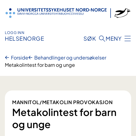
Hopp
til
innhold
LOGG INN
HELSENORGE
SØK
MENY
Forside
Behandlinger og undersøkelser
Metakolintest for barn og unge
MANNITOL/METAKOLIN PROVOKASJON
Metakolintest for barn
og unge