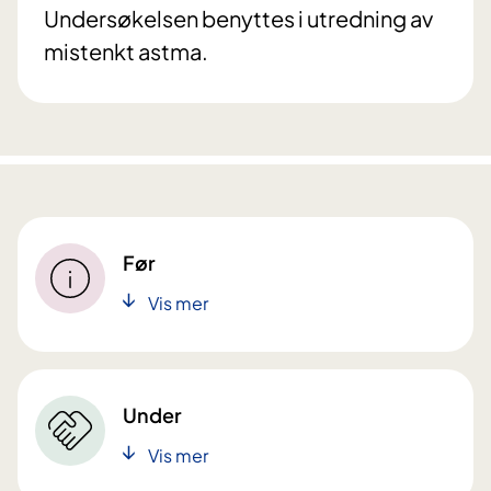
Undersøkelsen benyttes i utredning av
mistenkt astma.
Før
Vis mer
Under
Vis mer