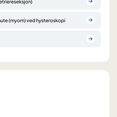
triereseksjon)
knute (myom) ved hysteroskopi