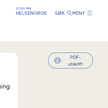
LOGG INN
HELSENORGE
SØK
MENY
PDF-
utskrift
ning