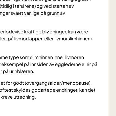
(tidlig i tenårene) og ved starten av
ger svært vanlige på grunn av
periodevise kraftige blødninger, kan være
kst på livmortappen eller livmorslimhinnen)
mme type som slimhinnen inne i livmoren
r eksempel på innsiden av egglederne eller på
r på urinblæren.
ppet for godt (overgangsalder/menopause),
 oftest skyldes godartede endringer, kan det
 kreve utredning.