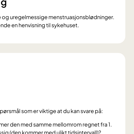
ng
ge og uregelmessige menstruasjonsblødninger.
nde en henvisning til sykehuset.
pørsmål som er viktige at du kan svare på:
mer den med samme mellomrom regnet fra 1.
sig (den kommer med ulikt tidsintervall)?