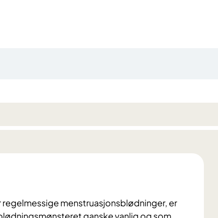
har regelmessige menstruasjonsblødninger, er
i blødningsmønsteret ganske vanlig og som