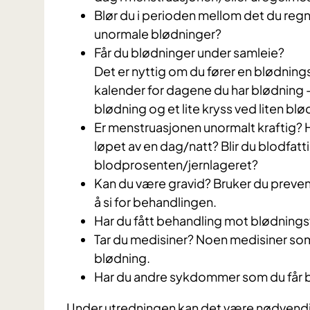
Blør du i perioden mellom det du reg
unormale blødninger?
Får du blødninger under samleie?
Det er nyttig om du fører en blødningsk
kalender for dagene du har blødning –
blødning og et lite kryss ved liten blø
Er menstruasjonen unormalt kraftig?
løpet av en dag/natt? Blir du blodfatt
blodprosenten/jernlageret?
Kan du være gravid? Bruker du prevens
å si for behandlingen.
Har du fått behandling mot blødningsf
Tar du medisiner? Noen medisiner som 
blødning.
Har du andre sykdommer som du får beha
Under utredningen kan det være nødvendi