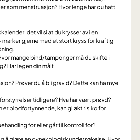
ner som menstruasjon? Hvor lenge har du hatt
alender, det vil si at du krysser av i en
 marker gjerne med et stort kryss for kraftig
dning.
 Hvor mange bind/tamponger må du skifte i
ig? Har legen din målt
jon? Prøver du å bli gravid? Dette kan ha mye
orstyrrelser tidligere? Hva har vært prøvd?
er blodfortynnende, kan gi økt risiko for
ndling for eller går til kontroll for?
g å gjøre en gynekologisk undersøkelse. Hvor