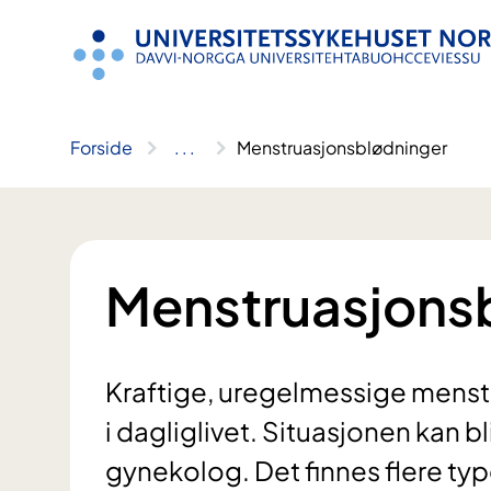
Hopp
til
innhold
Forside
..
.
Menstruasjonsblødninger
Menstruasjons
Kraftige, uregelmessige menst
i dagliglivet. Situasjonen kan b
gynekolog. Det finnes flere ty