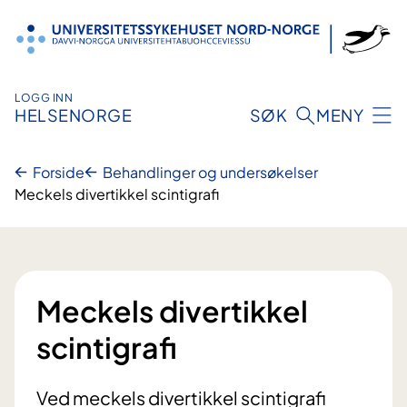
Hopp
til
innhold
LOGG INN
HELSENORGE
SØK
MENY
Forside
Behandlinger og undersøkelser
Meckels divertikkel scintigrafi
Meckels divertikkel
scintigrafi
Ved meckels divertikkel scintigrafi