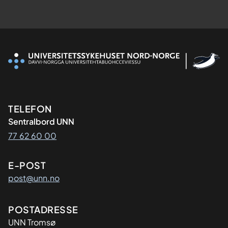
Kontaktinformasjon
TELEFON
Sentralbord UNN
77 62 60 00
E-POST
post@unn.no
Adresse
POSTADRESSE
UNN Tromsø