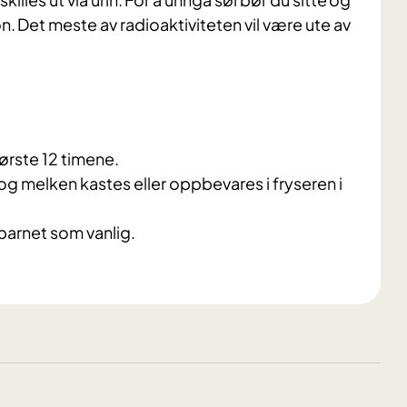
on. Det meste av radioaktiviteten vil være ute av
rste 12 timene.
g melken kastes eller oppbevares i fryseren i
barnet som vanlig.