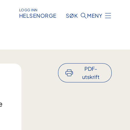
LOGG INN
HELSENORGE
SØK
MENY
PDF-
utskrift
e