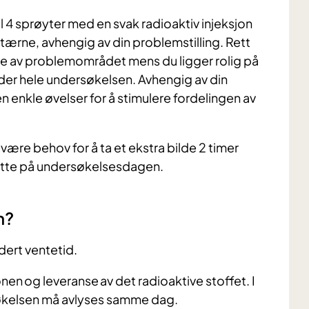
l 4 sprøyter med en svak radioaktiv injeksjon
tærne, avhengig av din problemstilling. Rett
de av problemområdet mens du ligger rolig på
 under hele undersøkelsen. Avhengig av din
en enkle øvelser for å stimulere fordelingen av
 være behov for å ta et ekstra bilde 2 timer
 dette på undersøkelsesdagen.
n?
udert ventetid.
n og leveranse av det radioaktive stoffet. I
ersøkelsen må avlyses samme dag.