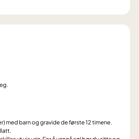
deg.
) med barn og gravide de første 12 timene.
latt.
illes ut via urin. For å unngå søl bør du sitte og