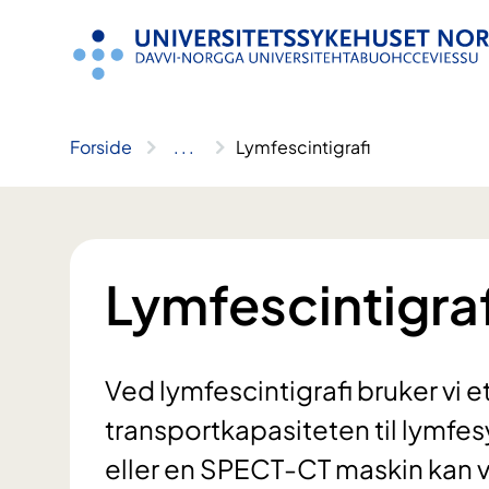
Hopp
til
innhold
Forside
..
.
Lymfescintigrafi
Lymfescintigraf
Ved lymfescintigrafi bruker vi e
transportkapasiteten til lymf
eller en SPECT-CT maskin kan vi