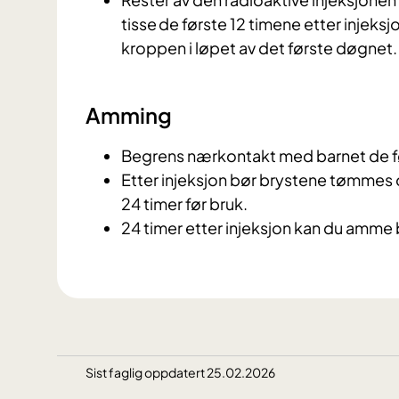
tisse de første 12 timene etter injeksj
kroppen i løpet av det første døgnet.
Amming
Begrens nærkontakt med barnet de fø
Etter injeksjon bør brystene tømmes o
24 timer før bruk.
24 timer etter injeksjon kan du amme 
Sist faglig oppdatert 25.02.2026