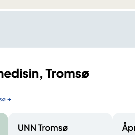
edisin, Tromsø
msø
UNN Tromsø
Åp