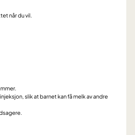
et når du vil.
 ammer.
jeksjon, slik at barnet kan få melk av andre
edsagere.