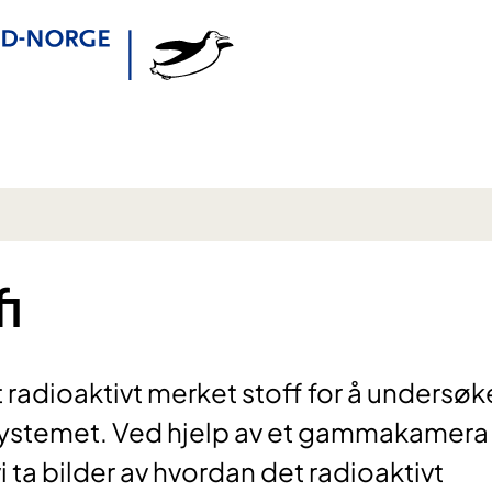
i
t radioaktivt merket stoff for å undersøk
esystemet. Ved hjelp av et gammakamera
 ta bilder av hvordan det radioaktivt