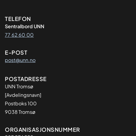
Kontaktinformasjon
TELEFON
Sentralbord UNN
77 62 60 00
E-POST
post@unn.no
Adresse
POSTADRESSE
UNN Tromsø
[Avdelingsnavn]
Postboks 100
9038 Tromsø
Organisasjon
ORGANISASJONSNUMMER