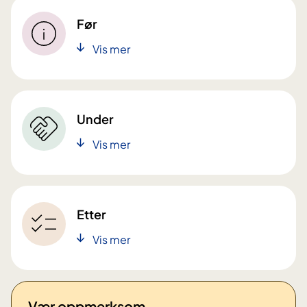
Før
Vis mer
Under
Vis mer
Etter
Vis mer
Vær oppmerksom