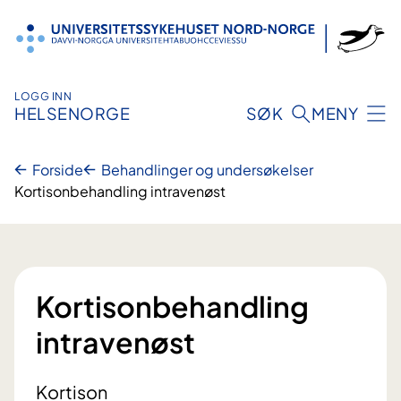
Hopp
til
innhold
LOGG INN
HELSENORGE
SØK
MENY
Forside
Behandlinger og undersøkelser
Kortisonbehandling intravenøst
Kortisonbehandling
intravenøst
Kortison