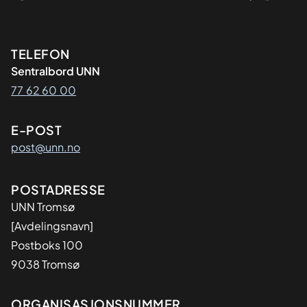
Kontaktinformasjon
TELEFON
Sentralbord UNN
77 62 60 00
E-POST
post@unn.no
Adresse
POSTADRESSE
UNN Tromsø
[Avdelingsnavn]
Postboks 100
9038 Tromsø
Organisasjon
ORGANISASJONSNUMMER