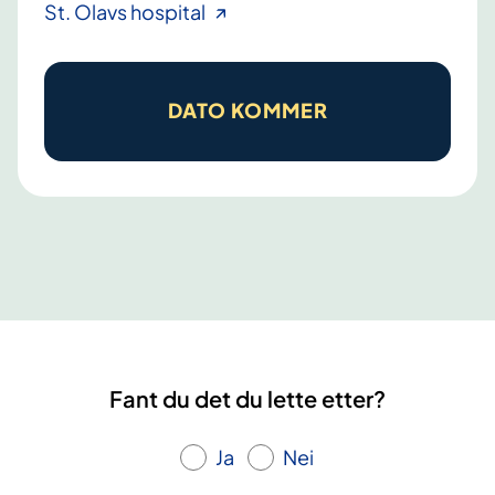
H
St. Olavs hospital
j
e
r
DATO KOMMER
t
e
s
y
k
d
o
m
.
Fant du det du lette etter?
L
æ
Ja
Nei
r
i