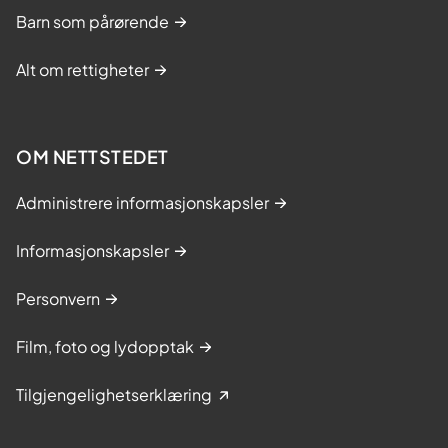
u
Barn som pårørende
r
s
Alt om rettigheter
OM NETTSTEDET
Administrere informasjonskapsler
Informasjonskapsler
Personvern
Film, foto og lydopptak
Tilgjengelighetserklæring