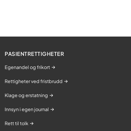
n
g
s
-
o
g
m
PASIENTRETTIGHETER
e
Egenandel og frikort
s
t
Rettigheter ved fristbrudd
r
i
Klage og erstatning
n
g
Innsyn i egen journal
s
Rett til tolk
k