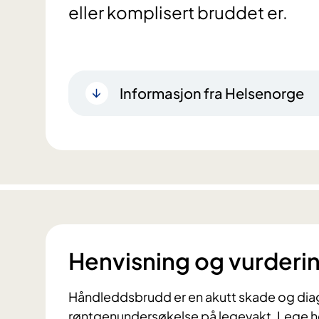
eller komplisert bruddet er.
Informasjon fra Helsenorge
Henvisning og vurderi
Håndleddsbrudd er en akutt skade og diagno
røntgenundersøkelse på legevakt. Lege hen