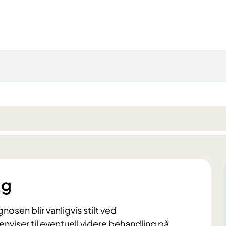
ng
sen blir vanligvis stilt ved
viser til eventuell videre behandling på