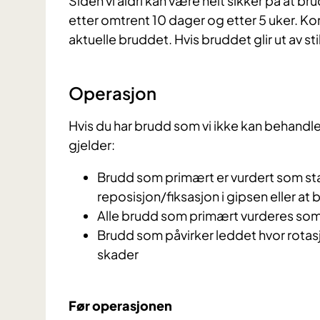
Siden vi aldri kan være helt sikker på at br
etter omtrent 10 dager og etter 5 uker. Kon
aktuelle bruddet. Hvis bruddet glir ut av still
Operasjon
Hvis du har brudd som vi ikke kan behandle 
gjelder:
Brudd som primært er vurdert som stabi
reposisjon/fiksasjon i gipsen eller at b
Alle brudd som primært vurderes som
Brudd som påvirker leddet hvor rota
skader
Før operasjonen