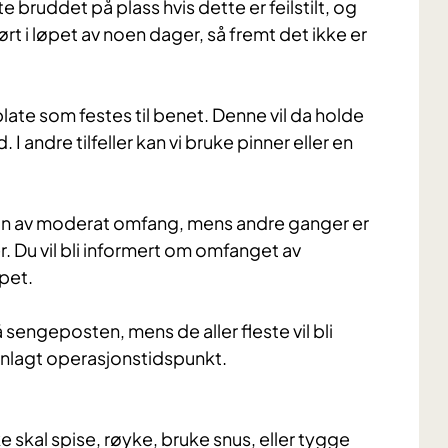
tte bruddet på plass hvis dette er feilstilt, og
ørt i løpet av noen dager, så fremt det ikke er
late som festes til benet. Denne vil da holde
. I andre tilfeller kan vi bruke pinner eller en
on av moderat omfang, mens andre ganger er
 Du vil bli informert om omfanget av
epet.
sengeposten, mens de aller fleste vil bli
lanlagt operasjonstidspunkt.
e skal spise, røyke, bruke snus, eller tygge