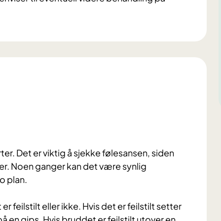
erter. Det er viktig å sjekke følesansen, siden
er. Noen ganger kan det være synlig
to plan.
feilstilt eller ikke. Hvis det er feilstilt setter
 en gips. Hvis bruddet er feilstilt utover en