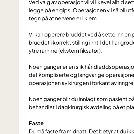
Ved valg av operasjon vil vi likevel alltid se
legge på en gips. Operasjonen vil så bli utf
tegn på at nervene er i klem.
Vi kan operere bruddet ved å sette inn en p
bruddet i korrekt stilling inntil det har grodd
ytre ramme (ekstern fiksatør).
Noen ganger er en slik håndleddsoperasj
det kompliserte og langvarige operasjoner.
operasjonen av kirurgen i forkant av inngr
Noen ganger blir du innlagt som pasient på 
behandlet i dagkirurgisk avdeling på et p
Faste
Du må faste fra midnatt. Det betyr at du ikk