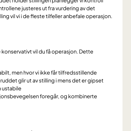
uddet holder stillingen planlegger vi kontroll
trollene justeres ut fra vurdering av det
ing vil vi i de fleste tilfeller anbefale operasjon.
konservativt vil du få operasjon. Dette
lt, men hvor vi ikke får tilfredsstillende
ruddet glir ut av stilling i mens det er gipset
 ustabile
sjonsbevegelsen foregår, og kombinerte