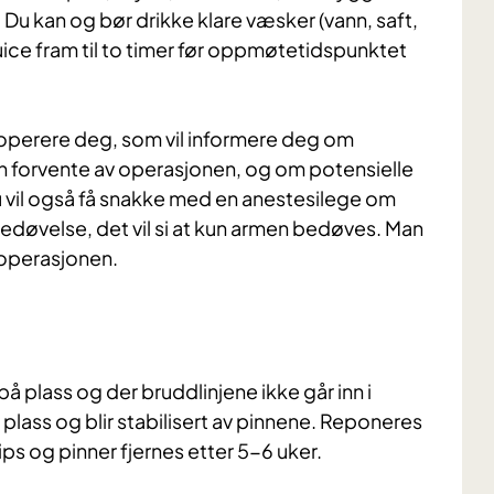
 Du kan og bør drikke klare væsker (vann, saft,
juice fram til to timer før oppmøtetidspunktet
 operere deg, som vil informere deg om
an forvente av operasjonen, og om potensielle
u vil også få snakke med en anestesilege om
bedøvelse, det vil si at kun armen bedøves. Man
d operasjonen.
 på plass og der bruddlinjene ikke går inn i
plass og blir stabilisert av pinnene.
Reponeres
s og pinner fjernes etter 5-6 uker.