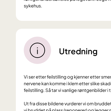
sykehus.
Utredning
Vi ser etter feilstilling og kjenner etter sm
nervene kan komme i klem etter slike skad
feilstilling.
Så tar vi vanlige røntgenbilder i 
Ut fra disse bildene vurderer vi om bruddet er 
vi bruddet på plass (reponerer) og legger på