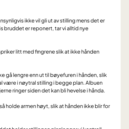
synligvis ikke vil gli ut av stilling mens det er
 bruddet er reponert, tar vi alltid nye
spriker litt med fingrene slik at ikke hånden
e gå lengre enn ut til bøyefuren i hånden, slik
 være i nøytral stilling i begge plan. Albuen
erne ringer siden det kan bli hevelse i hånda.
 holde armen høyt, slik at hånden ikke blir for