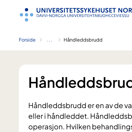
Hopp
til
innhold
Forside
..
.
Håndleddsbrudd
Håndleddsbru
Håndleddsbrudd er en av de van
eller i håndleddet. Håndleddsb
operasjon. Hvilken behandlingsm