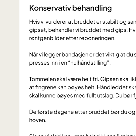
Konservativ behandling
Hvis vi vurderer at bruddet er stabilt og sann
gipset, behandler vi bruddet med gips. Hvis
røntgenbilder etter reponeringen.
Når vi legger bandasjen er det viktig at du 
presses inn i en “hulhåndstilling”.
Tommelen skal være helt fri. Gipsen skal ikk
at fingrene kan bøyes helt. Håndleddet skal
skal kunne bøyes med fullt utslag. Du bør fj
De første dagene etter bruddet bør du også
hoven.