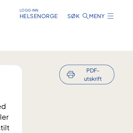
LOGG INN
HELSENORGE
SØK
MENY
PDF-
utskrift
ed
ler
ilt