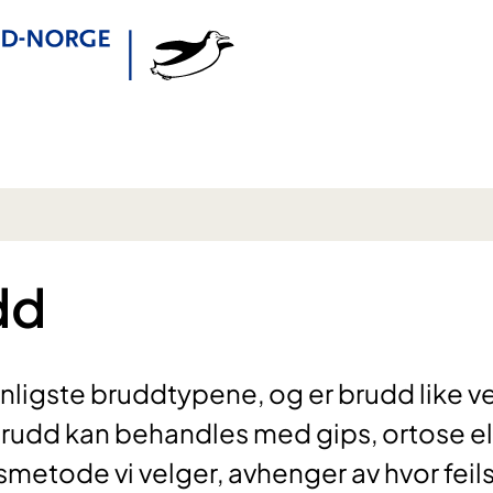
dd
ligste bruddtypene, og er brudd like v
rudd kan behandles med gips, ortose el
etode vi velger, avhenger av hvor feilst