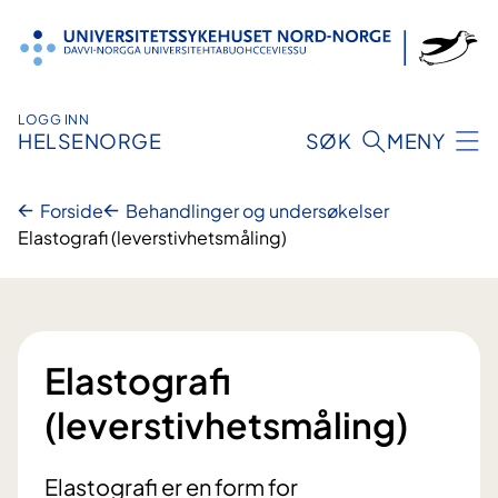
Hopp
til
innhold
LOGG INN
HELSENORGE
SØK
MENY
Forside
Behandlinger og undersøkelser
Elastografi (leverstivhetsmåling)
Elastografi
(leverstivhetsmåling)
Elastografi er en form for