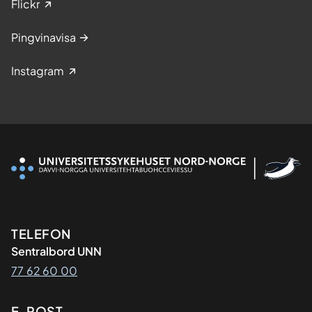
Flickr
Pingvinavisa
Instagram
Kontaktinformasjon
TELEFON
Sentralbord UNN
77 62 60 00
E-POST