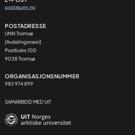
post@unn.no
Adresse
POSTADRESSE
UNN Tromsø
[Avdelingsnavn]
Postboks 100
9038 Tromsø
Organisasjon
ORGANISASJONSNUMMER
983 974 899
SAMARBEID MED UIT