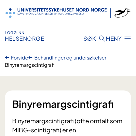
Hopp
til
innhold
LOGG INN
HELSENORGE
SØK
MENY
Forside
Behandlinger og undersøkelser
Binyremargscintigrafi
Binyremargscintigrafi
Binyremargscintigrafi (ofte omtalt som
MIBG-scintigrafi) er en