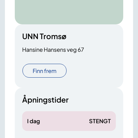
UNN Tromsø
Hansine Hansens veg 67
Finn frem
Åpningstider
I dag
STENGT