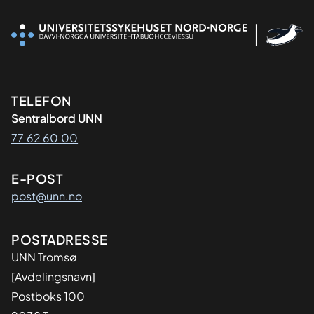
Kontaktinformasjon
TELEFON
Sentralbord UNN
77 62 60 00
E-POST
post@unn.no
Adresse
POSTADRESSE
UNN Tromsø
[Avdelingsnavn]
Postboks 100