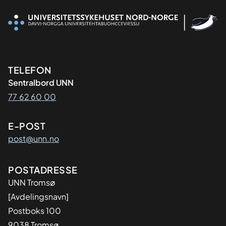
Kontaktinformasjon
TELEFON
Sentralbord UNN
77 62 60 00
E-POST
post@unn.no
Adresse
POSTADRESSE
UNN Tromsø
[Avdelingsnavn]
Postboks 100
9038 Tromsø