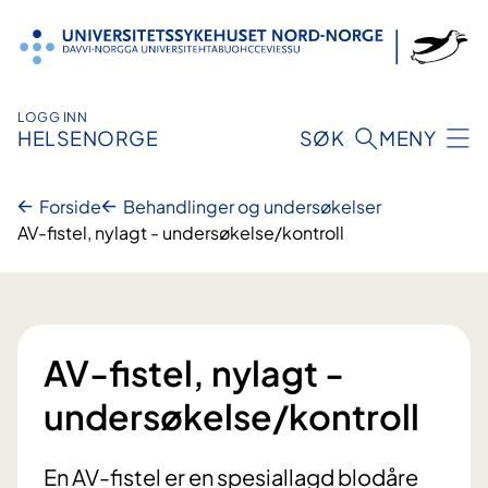
Hopp
til
innhold
LOGG INN
HELSENORGE
SØK
MENY
Forside
Behandlinger og undersøkelser
AV-fistel, nylagt - undersøkelse/kontroll
AV-fistel, nylagt -
undersøkelse/kontroll
En AV-fistel er en spesiallagd blodåre