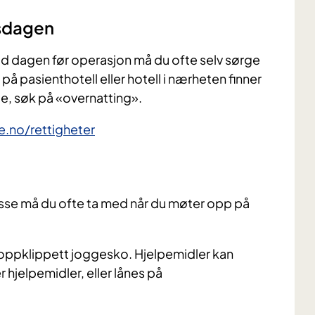
nsdagen
id dagen før operasjon må du ofte selv sørge
på pasienthotell eller hotell i nærheten finner
de, søk på «overnatting».
e.no/rettigheter
Disse må du ofte ta med når du møter opp på
r oppklippett joggesko. Hjelpemidler kan
 hjelpemidler, eller lånes på