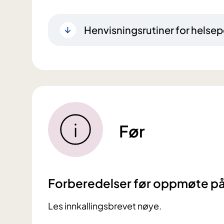
Henvisningsrutiner for helsep
Før
Forberedelser før oppmøte p
Les innkallingsbrevet nøye.