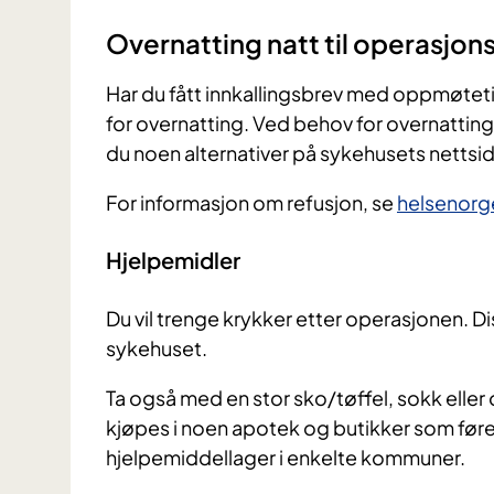
Overnatting natt til operasjo
Har du fått innkallingsbrev med oppmøtet
for overnatting. Ved behov for overnatting 
du noen alternativer på sykehusets nettsi
For informasjon om refusjon, se
helsenorg
Hjelpemidler
Du vil trenge krykker etter operasjonen. 
sykehuset.
Ta også med en stor sko/tøffel, sokk elle
kjøpes i noen apotek og butikker som fører
hjelpemiddellager i enkelte kommuner.