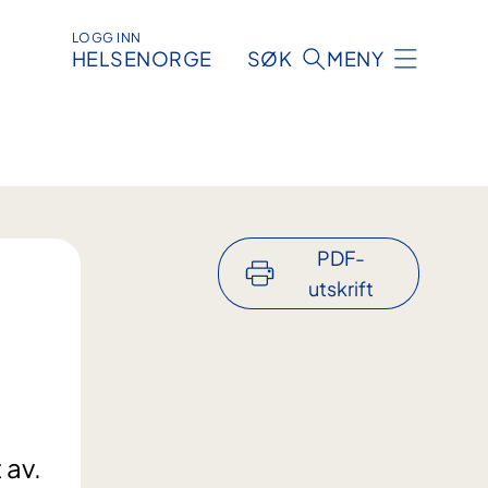
LOGG INN
HELSENORGE
SØK
MENY
PDF-
utskrift
 av.