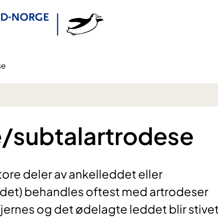
se
/subtalartrodese
re deler av ankelleddet eller
ddet) behandles oftest med artrodeser
jernes og det ødelagte leddet blir stivet