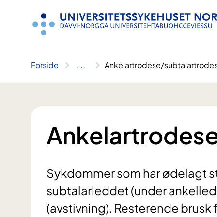
Hopp
til
innhold
Forside
..
.
Ankelartrodese/subtalartrode
Ankelartrodese
Sykdommer som har ødelagt sto
subtalarleddet (under ankelle
(avstivning). Resterende brusk f