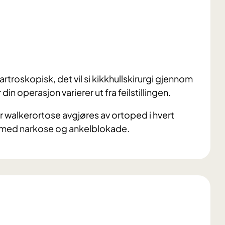
rtroskopisk, det vil si kikkhullskirurgi gjennom
in operasjon varierer ut fra feilstillingen.
for walkerortose avgjøres av ortoped i hvert
st med narkose og ankelblokade.