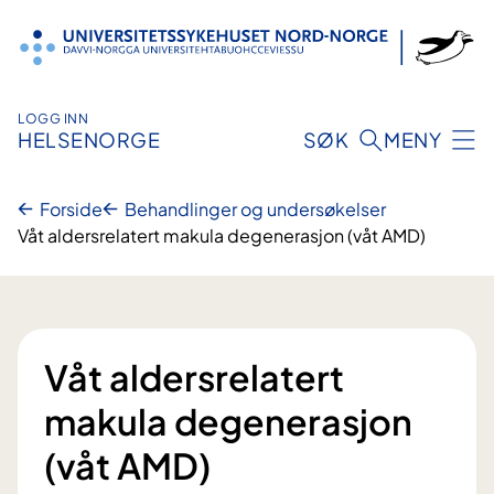
Hopp
til
innhold
LOGG INN
HELSENORGE
SØK
MENY
Forside
Behandlinger og undersøkelser
Våt aldersrelatert makula degenerasjon (våt AMD)
Våt aldersrelatert
makula degenerasjon
(våt AMD)