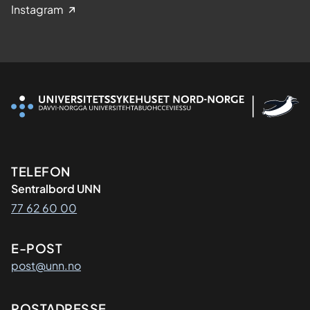
Instagram
Kontaktinformasjon
TELEFON
Sentralbord UNN
77 62 60 00
E-POST
post@unn.no
POSTADRESSE