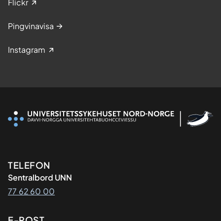
Flickr
Pingvinavisa
Instagram
Kontaktinformasjon
TELEFON
Sentralbord UNN
77 62 60 00
E-POST