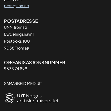
post@unn.no
Adresse
POSTADRESSE
UNN Tromsø
[Avdelingsnavn]
Postboks 100
9038 Tromsø
Organisasjon
ORGANISASJONSNUMMER
983 974 899
SAMARBEID MED UIT