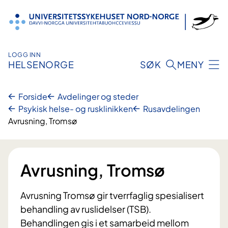
Hopp
til
innhold
LOGG INN
HELSENORGE
SØK
MENY
Forside
Avdelinger og steder
Psykisk helse- og rusklinikken
Rusavdelingen
Avrusning, Tromsø
Avrusning, Tromsø
Avrusning Tromsø gir tverrfaglig spesialisert
behandling av ruslidelser (TSB).
Behandlingen gis i et samarbeid mellom