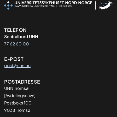
Kontaktinformasjon
TELEFON
Sentralbord UNN
77 62 60 00
E-POST
post@unn.no
Adresse
POSTADRESSE
UNN Tromsø
[Avdelingsnavn]
Postboks 100
9038 Tromsø