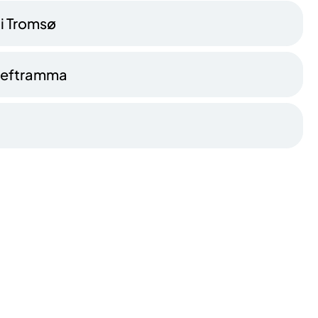
 i Tromsø
 kreftramma