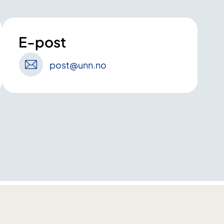
E-post
post
@unn
.no