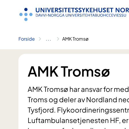
Hopp
til
innhold
Forside
..
.
AMK Tromsø
AMK Tromsø
AMK Tromsø har ansvar for medi
Troms og deler av Nordland ned 
Tysfjord. Flykoordineringssentr
Luftambulansetjenesten HF, er