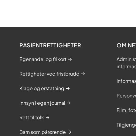
PASIENTRETTIGHETER
OM NE
Egenandel og frikort
Adminis
informa
Rettigheter ved fristbrudd
Informa
Klage og erstatning
Personv
Innsyn i egen journal
Film, fo
Rett til tolk
Tilgjeng
Barn som pårørende