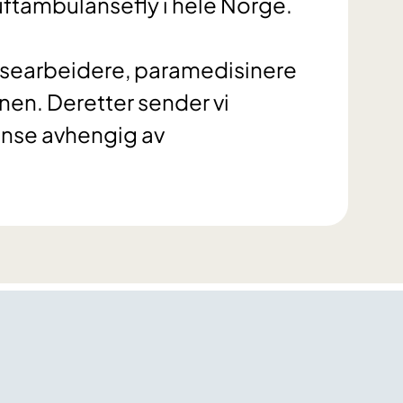
luftambulansefly i hele Norge.
searbeidere, paramedisinere
nen. Deretter sender vi
anse avhengig av