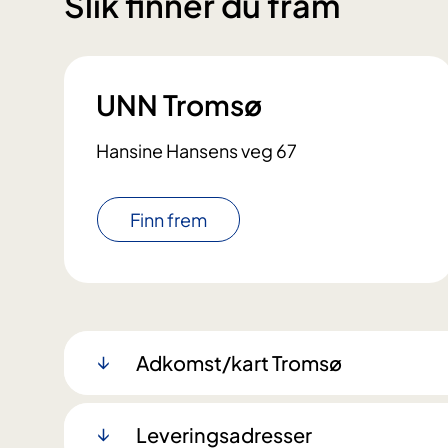
Slik finner du fram
UNN Tromsø
Hansine Hansens veg 67
Finn frem
Adkomst/kart Tromsø
Leveringsadresser