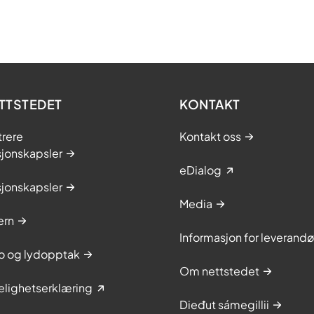
TTSTEDET
KONTAKT
trere
Kontakt oss
sjonskapsler
eDialog
sjonskapsler
Media
ern
Informasjon for leverandø
to og lydopptak
Om nettstedet
elighetserklæring
Dieđut sámegillii