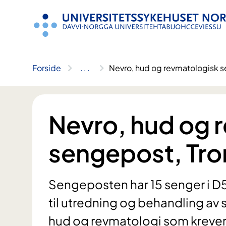
Hopp
til
innhold
Forside
..
.
Nevro, hud og revmatologisk 
Nevro, hud og 
sengepost, Tr
Sengeposten har 15 senger i D5.
til utredning og behandling av
hud og revmatologi som krever