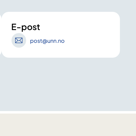
E-post
post
@unn
.no