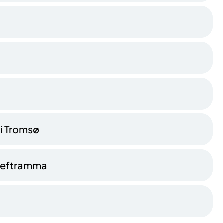
 i Tromsø
 kreftramma