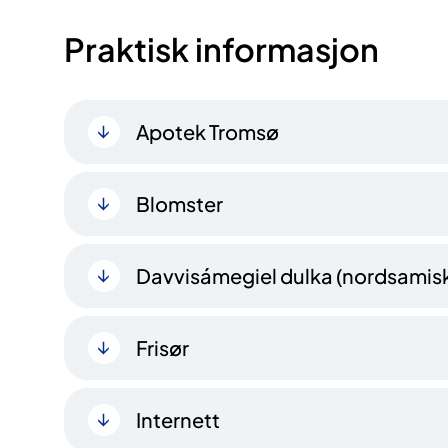
Praktisk informasjon
Apotek Tromsø
Blomster
Davvisámegiel dulka (nordsamisk
Frisør
Internett