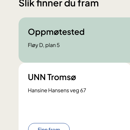
Slik finner du fram
Oppmøtested
Fløy D, plan 5
UNN Tromsø
Hansine Hansens veg 67
Finn frem