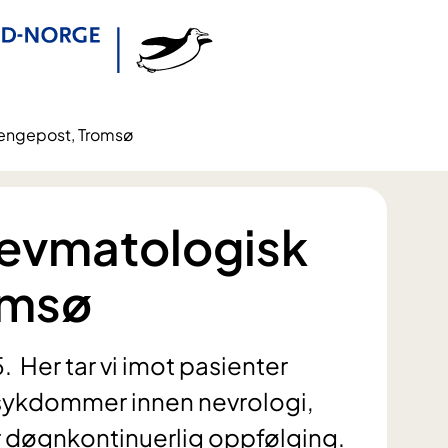
sengepost, Tromsø
revmatologisk
omsø
 Her tar vi imot pasienter
 sykdommer innen nevrologi,
 døgnkontinuerlig oppfølging.